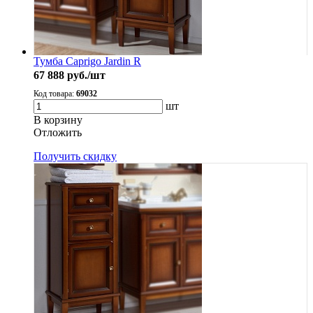
Тумба Caprigo Jardin R
67 888
руб./шт
Код товара:
69032
шт
В корзину
Oтложить
Получить скидку