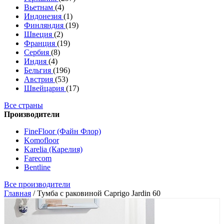
Вьетнам
(4)
Индонезия
(1)
Финляндия
(19)
Швеция
(2)
Франция
(19)
Сербия
(8)
Индия
(4)
Бельгия
(196)
Австрия
(53)
Швейцария
(17)
Все страны
Производители
FineFloor (Файн Флор)
Komofloor
Karelia (Карелия)
Farecom
Bentline
Все производители
Главная
/
Тумба с раковиной Caprigo Jardin 60