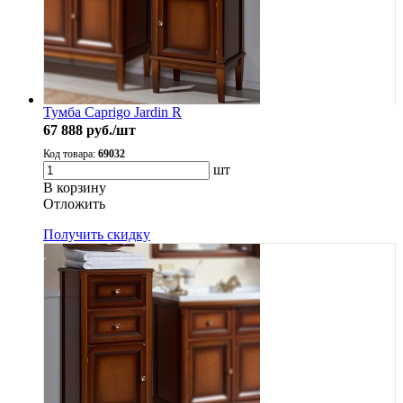
Тумба Caprigo Jardin R
67 888
руб./шт
Код товара:
69032
шт
В корзину
Oтложить
Получить скидку