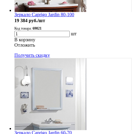
Зеркало Caprigo Jardin 80-100
19 384
руб./шт
Код товара:
69021
шт
В корзину
Oтложить
Получить скидку
Зеркало Caprigo Jardin 60-70