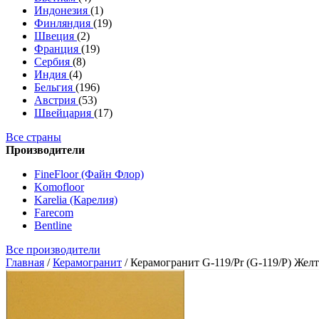
Индонезия
(1)
Финляндия
(19)
Швеция
(2)
Франция
(19)
Сербия
(8)
Индия
(4)
Бельгия
(196)
Австрия
(53)
Швейцария
(17)
Все страны
Производители
FineFloor (Файн Флор)
Komofloor
Karelia (Карелия)
Farecom
Bentline
Все производители
Главная
/
Керамогранит
/
Керамогранит G-119/Pr (G-119/P) Же