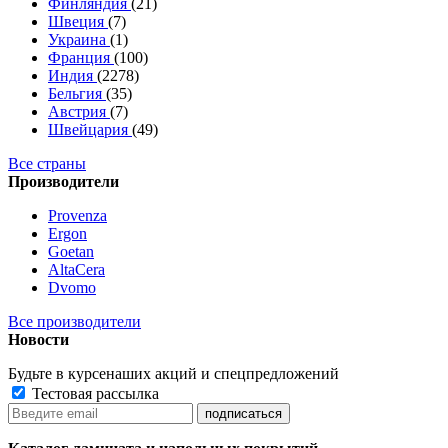
Финляндия
(21)
Швеция
(7)
Украина
(1)
Франция
(100)
Индия
(2278)
Бельгия
(35)
Австрия
(7)
Швейцария
(49)
Все страны
Производители
Provenza
Ergon
Goetan
AltaСera
Dvomo
Все производители
Новости
Будьте в курсе
наших акций и спецпредложений
Тестовая рассылка