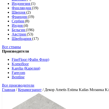
Индонезия
(1)
Финляндия
(19)
Швеция
(2)
Франция
(19)
Сербия
(8)
Индия
(4)
Бельгия
(196)
Австрия
(53)
Швейцария
(17)
Все страны
Производители
FineFloor (Файн Флор)
Komofloor
Karelia (Карелия)
Farecom
Bentline
Все производители
Главная
/
Керамогранит
/
Декор Ametis Estima Kailas Мозаика K