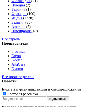
Финляндия
(21)
Швеция
(7)
Украина
(1)
Франция
(100)
Индия
(2278)
Бельгия
(35)
Австрия
(7)
Швейцария
(49)
Все страны
Производители
Provenza
Ergon
Goetan
AltaСera
Dvomo
Все производители
Новости
Будьте в курсе
наших акций и спецпредложений
Тестовая рассылка