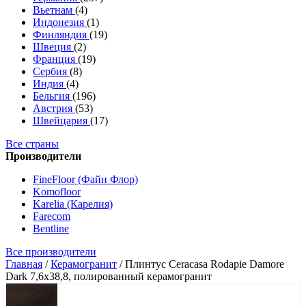
Вьетнам
(4)
Индонезия
(1)
Финляндия
(19)
Швеция
(2)
Франция
(19)
Сербия
(8)
Индия
(4)
Бельгия
(196)
Австрия
(53)
Швейцария
(17)
Все страны
Производители
FineFloor (Файн Флор)
Komofloor
Karelia (Карелия)
Farecom
Bentline
Все производители
Главная
/
Керамогранит
/
Плинтус Ceracasa Rodapie Damore
Dark 7,6x38,8, полированный керамогранит