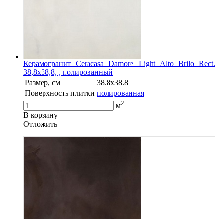
Керамогранит Ceracasa Damore Light Alto Brilo Rect.
38,8x38,8, , полированный
Размер, см
38.8x38.8
Поверхность плитки
полированная
2
м
В корзину
Oтложить