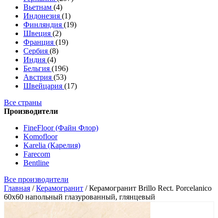
Вьетнам
(4)
Индонезия
(1)
Финляндия
(19)
Швеция
(2)
Франция
(19)
Сербия
(8)
Индия
(4)
Бельгия
(196)
Австрия
(53)
Швейцария
(17)
Все страны
Производители
FineFloor (Файн Флор)
Komofloor
Karelia (Карелия)
Farecom
Bentline
Все производители
Главная
/
Керамогранит
/
Керамогранит Brillo Rect. Porcelanico
60x60 напольный глазурованный, глянцевый