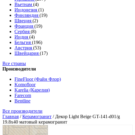
Вьетнам
(4)
Индонезия
(1)
Финляндия
(19)
Швеция
(2)
Франция
(19)
Сербия
(8)
Индия
(4)
Бельгия
(196)
Австрия
(53)
Швейцария
(17)
Все страны
Производители
FineFloor (Файн Флор)
Komofloor
Karelia (Карелия)
Farecom
Bentline
Все производители
Главная
/
Керамогранит
/
Декор Light Beige GT-141-d01/g
19.8x40 матовый керамогранит