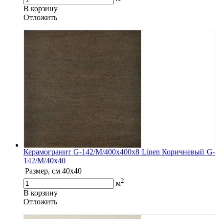
В корзину
Oтложить
Керамогранит G-142/M/400x400x8 Linen Коричневый G-
142/M/40x40
Размер, см
40x40
2
м
В корзину
Oтложить