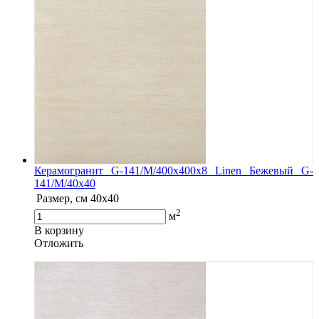
Керамогранит G-141/M/400x400x8 Linen Бежевый G-
141/M/40x40
Размер, см
40x40
2
м
В корзину
Oтложить