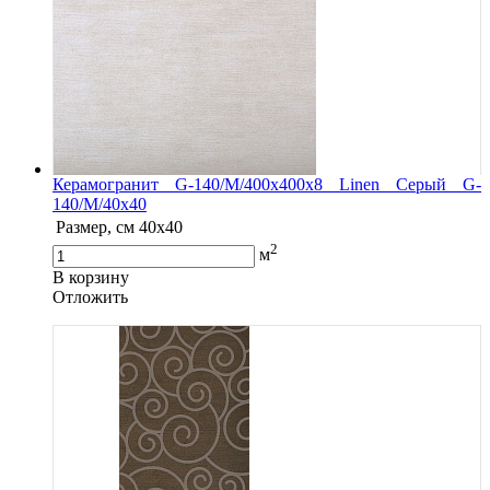
Керамогранит G-140/M/400x400x8 Linen Серый G-
140/M/40x40
Размер, см
40x40
2
м
В корзину
Oтложить