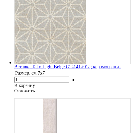
Вставка Tako Light Beige GT-141-t01/g керамогранит
Размер, см
7х7
шт
В корзину
Oтложить