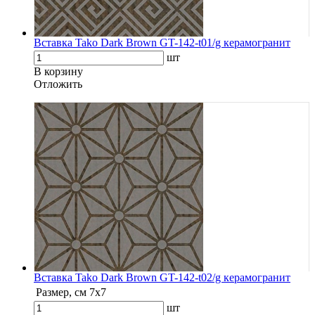
Вставка Tako Dark Brown GT-142-t01/g керамогранит
шт
В корзину
Oтложить
Вставка Tako Dark Brown GT-142-t02/g керамогранит
Размер, см
7х7
шт