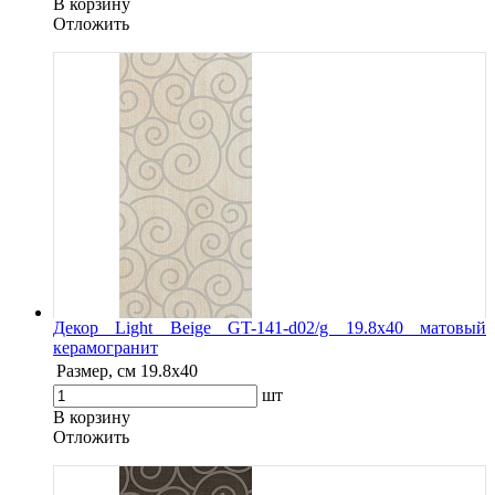
В корзину
Oтложить
Декор Light Beige GT-141-d02/g 19.8x40 матовый
керамогранит
Размер, см
19.8x40
шт
В корзину
Oтложить