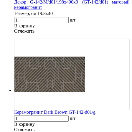
Декор G-142/M/d01/198x400x9 (GT-142/d01) матовый
керамогранит
Размер, см
19.8х40
шт
В корзину
Oтложить
Керамогранит Dark Brown GT-142-d01/g
шт
В корзину
Oтложить