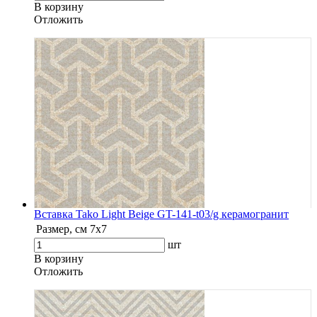
В корзину
Oтложить
Вставка Tako Light Beige GT-141-t03/g керамогранит
Размер, см
7х7
шт
В корзину
Oтложить