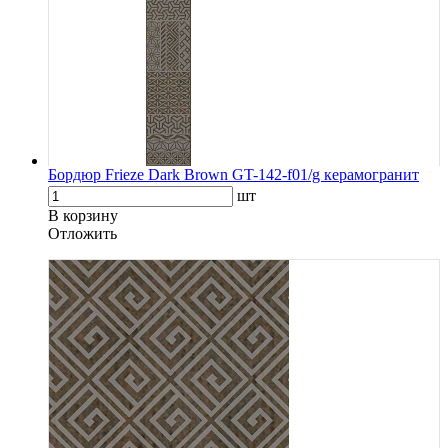
Бордюр Frieze Dark Brown GT-142-f01/g керамогранит
шт
В корзину
Oтложить