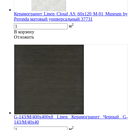
Керамогранит Linen Cloud AS 60х120 M-91 Museum by
Peronda матовый универсальный 37731
2
м
В корзину
Oтложить
G-143/M/400x400x8 Linen Керамогранит Черный G-
143/M/40x40
2
м