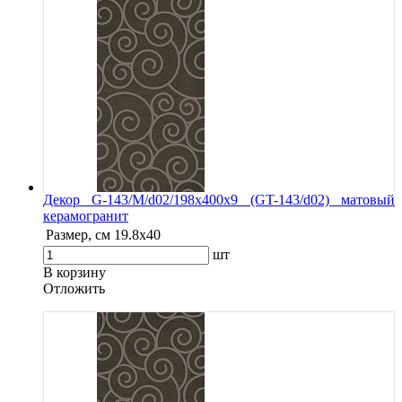
Декор G-143/M/d02/198x400x9 (GT-143/d02) матовый
керамогранит
Размер, см
19.8х40
шт
В корзину
Oтложить