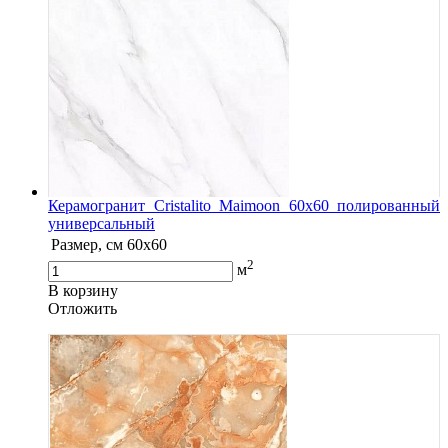
Керамогранит Cristalito Maimoon 60x60 полированный
универсальный
Размер, см
60x60
2
м
В корзину
Oтложить