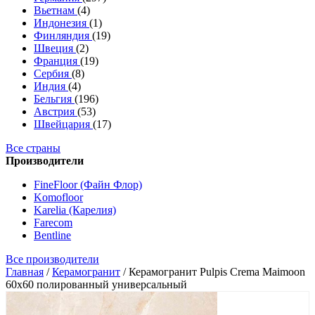
Вьетнам
(4)
Индонезия
(1)
Финляндия
(19)
Швеция
(2)
Франция
(19)
Сербия
(8)
Индия
(4)
Бельгия
(196)
Австрия
(53)
Швейцария
(17)
Все страны
Производители
FineFloor (Файн Флор)
Komofloor
Karelia (Карелия)
Farecom
Bentline
Все производители
Главная
/
Керамогранит
/
Керамогранит Pulpis Crema Maimoon
60x60 полированный универсальный