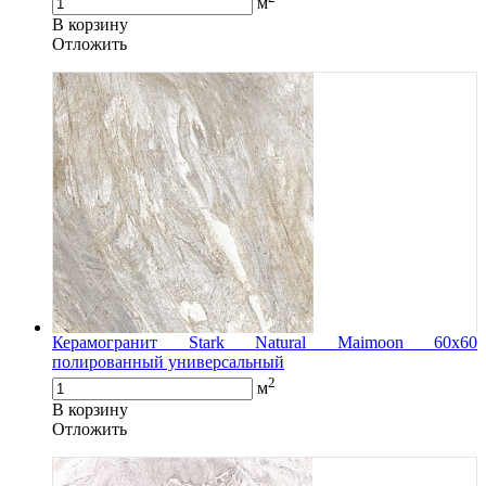
м
В корзину
Oтложить
Керамогранит Stark Natural Maimoon 60x60
полированный универсальный
2
м
В корзину
Oтложить