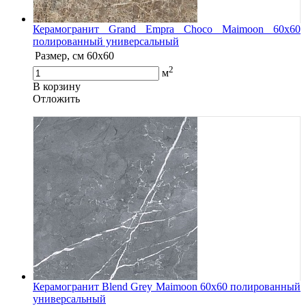
Керамогранит Grand Empra Choco Maimoon 60x60
полированный универсальный
Размер, см
60x60
2
м
В корзину
Oтложить
Керамогранит Blend Grey Maimoon 60x60 полированный
универсальный