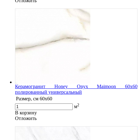
Oтложить
Керамогранит Honey Onyx Maimoon 60x60
полированный универсальный
Размер, см
60x60
2
м
В корзину
Oтложить