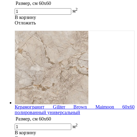
Размер, см
60x60
2
м
В корзину
Oтложить
Керамогранит Giliter Brown Maimoon 60x60
полированный универсальный
Размер, см
60x60
2
м
В корзину