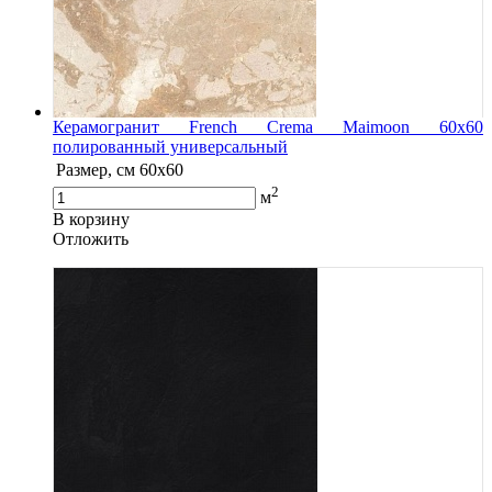
Керамогранит French Crema Maimoon 60x60
полированный универсальный
Размер, см
60x60
2
м
В корзину
Oтложить