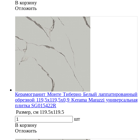
В корзину
Oтложить
Керамогранит Монте Тиберио Белый лаппатированный
обрезной 119,5x119,5x0,9 Kerama Marazzi универсальная
плитка SG015422R
Размер, см
119.5х119.5
шт
В корзину
Oтложить