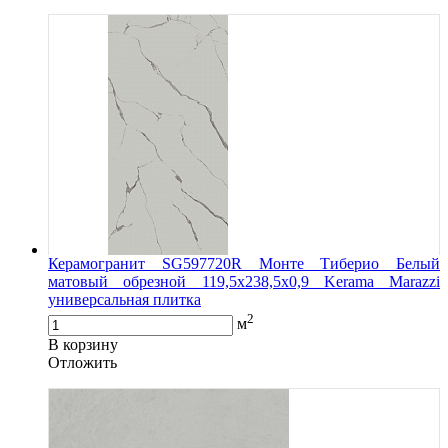
Керамогранит SG597720R Монте Тиберио Белый
матовый обрезной 119,5x238,5x0,9 Kerama Marazzi
универсальная плитка
2
м
В корзину
Oтложить