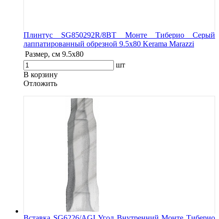
Плинтус SG850292R/8BT Монте Тиберио Серый
лаппатированный обрезной 9.5x80 Kerama Marazzi
Размер, см
9.5x80
шт
В корзину
Oтложить
Вставка SG6226/AGI Угол Внутренний Монте Тиберио