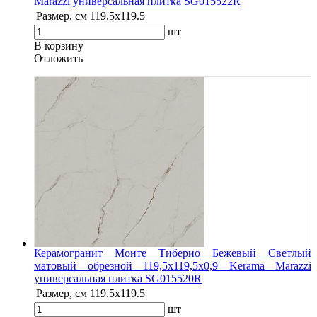
Marazzi универсальная плитка SG015522R
Размер, см
119.5х119.5
шт
В корзину
Oтложить
Керамогранит Монте Тиберио Бежевый Светлый
матовый обрезной 119,5x119,5x0,9 Kerama Marazzi
универсальная плитка SG015520R
Размер, см
119.5х119.5
шт