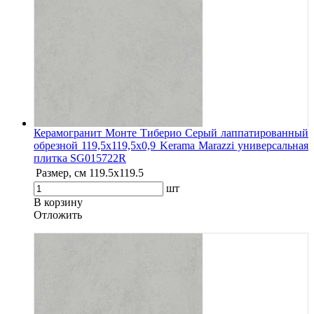
Керамогранит Монте Тиберио Серый лаппатированный
обрезной 119,5x119,5x0,9 Kerama Marazzi универсальная
плитка SG015722R
Размер, см
119.5х119.5
шт
В корзину
Oтложить