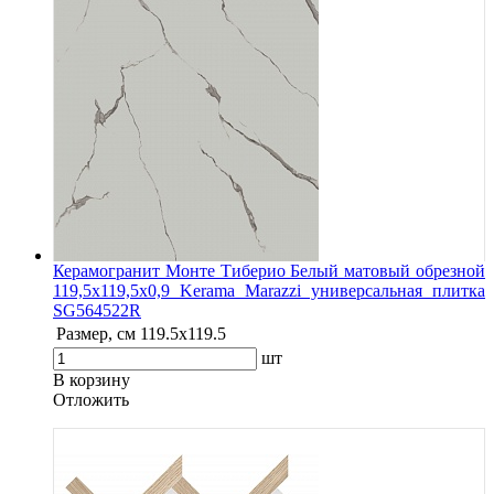
Керамогранит Монте Тиберио Белый матовый обрезной
119,5x119,5x0,9 Kerama Marazzi универсальная плитка
SG564522R
Размер, см
119.5х119.5
шт
В корзину
Oтложить