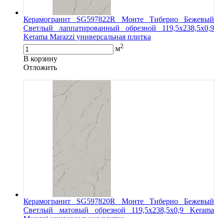
Керамогранит SG597822R Монте Тиберио Бежевый
Светлый лаппатированный обрезной 119,5x238,5x0,9
Kerama Marazzi универсальная плитка
2
м
В корзину
Oтложить
Керамогранит SG597820R Монте Тиберио Бежевый
Светлый матовый обрезной 119,5x238,5x0,9 Kerama