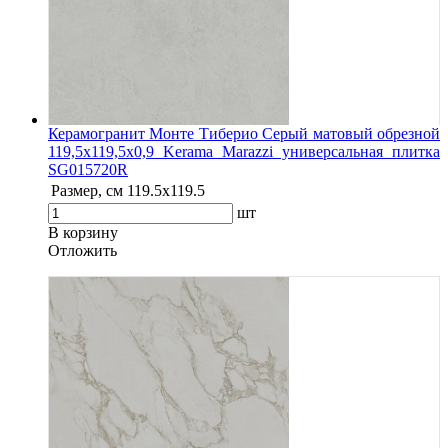
Керамогранит Монте Тиберио Серый матовый обрезной
119,5x119,5x0,9 Kerama Marazzi универсальная плитка
SG015720R
Размер, см
119.5х119.5
шт
В корзину
Oтложить