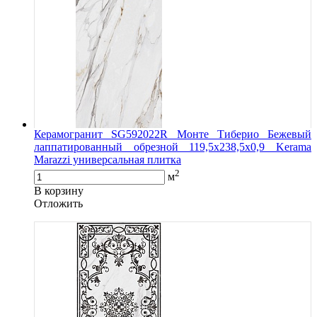
Керамогранит SG592022R Монте Тиберио Бежевый
лаппатированный обрезной 119,5x238,5x0,9 Kerama
Marazzi универсальная плитка
2
м
В корзину
Oтложить