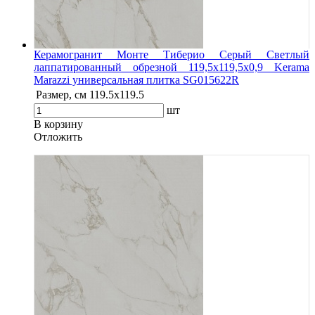
Керамогранит Монте Тиберио Серый Светлый
лаппатированный обрезной 119,5x119,5x0,9 Kerama
Marazzi универсальная плитка SG015622R
Размер, см
119.5х119.5
шт
В корзину
Oтложить