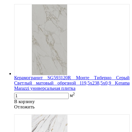
Керамогранит SG593120R Монте Тиберио Серый
Светлый матовый обрезной 119,5x238,5x0,9 Kerama
Marazzi универсальная плитка
2
м
В корзину
Oтложить