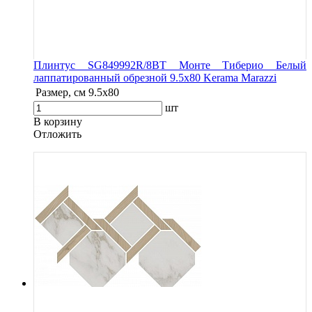
Плинтус SG849992R/8BT Монте Тиберио Белый
лаппатированный обрезной 9.5x80 Kerama Marazzi
Размер, см
9.5x80
шт
В корзину
Oтложить