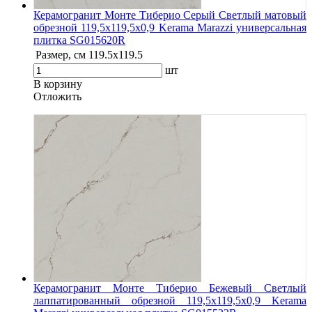
Керамогранит Монте Тиберио Серый Светлый матовый
обрезной 119,5x119,5x0,9 Kerama Marazzi универсальная
плитка SG015620R
Размер, см
119.5х119.5
шт
В корзину
Oтложить
Керамогранит Монте Тиберио Бежевый Светлый
лаппатированный обрезной 119,5x119,5x0,9 Kerama