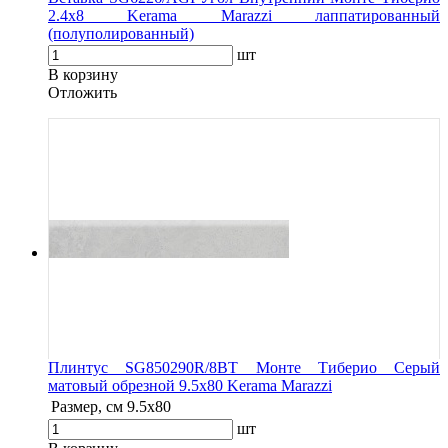
2.4х8 Kerama Marazzi лаппатированный
(полуполированный)
шт
В корзину
Oтложить
Плинтус SG850290R/8BT Монте Тиберио Серый
матовый обрезной 9.5x80 Kerama Marazzi
Размер, см
9.5x80
шт