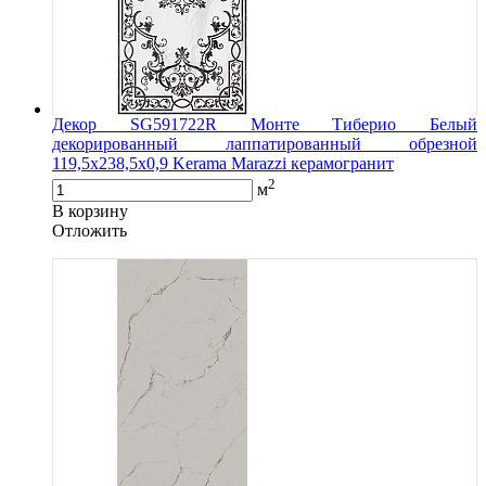
Декор SG591722R Монте Тиберио Белый
декорированный лаппатированный обрезной
119,5x238,5x0,9 Kerama Marazzi керамогранит
2
м
В корзину
Oтложить