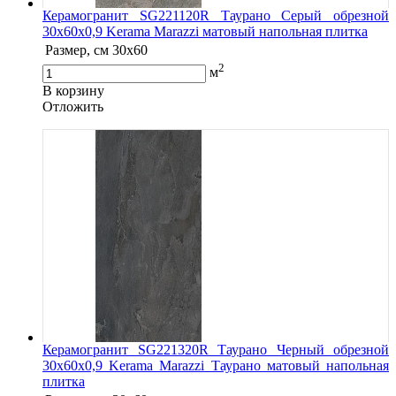
Керамогранит SG221120R Таурано Серый обрезной
30x60x0,9 Kerama Marazzi матовый напольная плитка
Размер, см
30х60
2
м
В корзину
Oтложить
Керамогранит SG221320R Таурано Черный обрезной
30x60x0,9 Kerama Marazzi Таурано матовый напольная
плитка