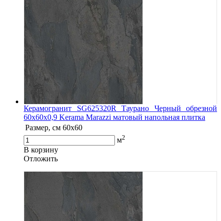
Керамогранит SG625320R Таурано Черный обрезной
60x60x0,9 Kerama Marazzi матовый напольная плитка
Размер, см
60х60
2
м
В корзину
Oтложить