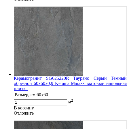
Керамогранит SG625220R Таурано Серый Темный
обрезной 60x60x0,9 Kerama Marazzi матовый напольная
плитка
Размер, см
60х60
2
м
В корзину
Oтложить