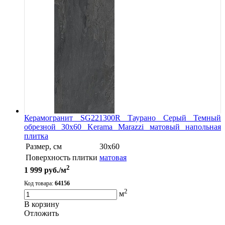
Керамогранит SG221300R Таурано Серый Темный
обрезной 30х60 Kerama Marazzi матовый напольная
плитка
Размер, см
30х60
Поверхность плитки
матовая
2
1 999
руб./м
Код товара:
64156
2
м
В корзину
Oтложить