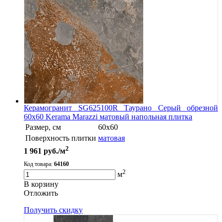
Керамогранит SG625100R Таурано Серый обрезной
60х60 Kerama Marazzi матовый напольная плитка
Размер, см
60х60
Поверхность плитки
матовая
2
1 961
руб./м
Код товара:
64160
2
м
В корзину
Oтложить
Получить скидку