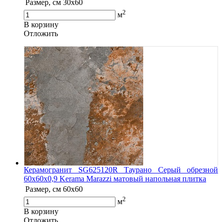
Размер, см
30х60
2
м
В корзину
Oтложить
Керамогранит SG625120R Таурано Серый обрезной
60x60x0,9 Kerama Marazzi матовый напольная плитка
Размер, см
60х60
2
м
В корзину
Oтложить