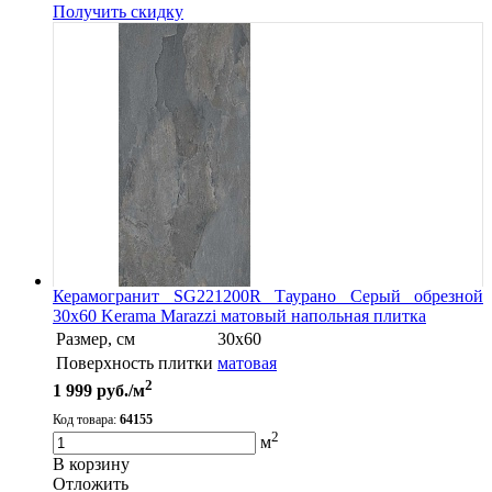
Получить скидку
Керамогранит SG221200R Таурано Серый обрезной
30х60 Kerama Marazzi матовый напольная плитка
Размер, см
30х60
Поверхность плитки
матовая
2
1 999
руб./м
Код товара:
64155
2
м
В корзину
Oтложить