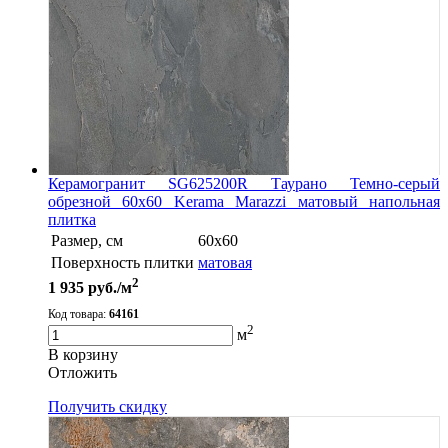
Керамогранит SG625200R Таурано Темно-серый
обрезной 60х60 Kerama Marazzi матовый напольная
плитка
Размер, см
60х60
Поверхность плитки
матовая
2
1 935
руб./м
Код товара:
64161
2
м
В корзину
Oтложить
Получить скидку