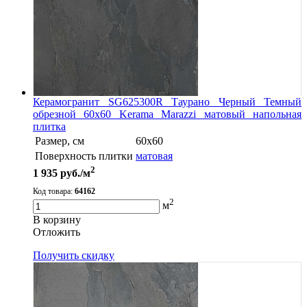
Керамогранит SG625300R Таурано Черный Темный
обрезной 60х60 Kerama Marazzi матовый напольная
плитка
Размер, см
60х60
Поверхность плитки
матовая
2
1 935
руб./м
Код товара:
64162
2
м
В корзину
Oтложить
Получить скидку