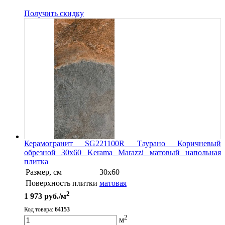
Получить скидку
Керамогранит SG221100R Таурано Коричневый
обрезной 30х60 Kerama Marazzi матовый напольная
плитка
Размер, см
30х60
Поверхность плитки
матовая
2
1 973
руб./м
Код товара:
64153
2
м