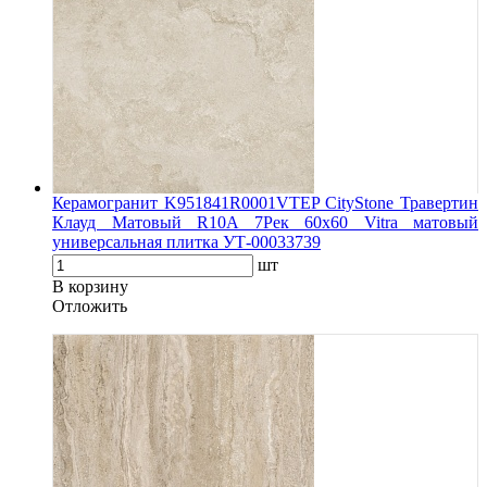
Керамогранит K951841R0001VTEP CityStone Травертин
Клауд Матовый R10A 7Рек 60x60 Vitra матовый
универсальная плитка УТ-00033739
шт
В корзину
Oтложить