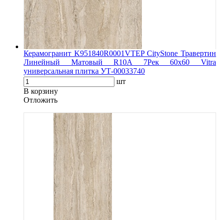
Керамогранит K951840R0001VTEP CityStone Травертин
Линейный Матовый R10A 7Рек 60x60 Vitra
универсальная плитка УТ-00033740
шт
В корзину
Oтложить