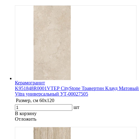
Керамогранит
K951848R0001VTEP CityStone Травертин Клауд Матовый
Vitra универсальный УТ-00027505
Размер, см
60х120
шт
В корзину
Oтложить