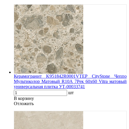
Керамогранит K951842R0001VTEP CityStone Чеппо
Мультиколор Матовый R10A 7Рек 60x60 Vitra матовый
универсальная плитка УТ-00033741
шт
В корзину
Oтложить