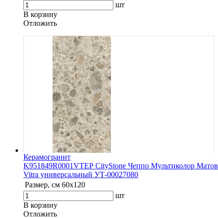
шт
В корзину
Oтложить
Керамогранит
K951849R0001VTEP CityStone Чеппо Мультиколор Матов
Vitra универсальный УТ-00027080
Размер, см
60х120
шт
В корзину
Oтложить