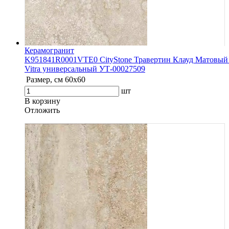
Керамогранит
K951841R0001VTE0 CityStone Травертин Клауд Матовый
Vitra универсальный УТ-00027509
Размер, см
60x60
шт
В корзину
Oтложить