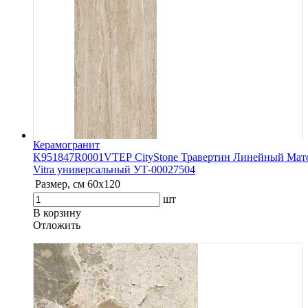
Керамогранит
K951847R0001VTEP CityStone Травертин Линейный Мат
Vitra универсальный УТ-00027504
Размер, см
60х120
шт
В корзину
Oтложить