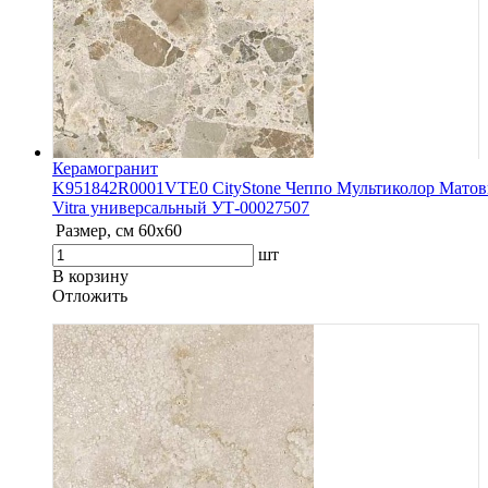
Керамогранит
K951842R0001VTE0 CityStone Чеппо Мультиколор Матов
Vitra универсальный УТ-00027507
Размер, см
60x60
шт
В корзину
Oтложить