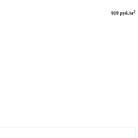
2
919
руб./м