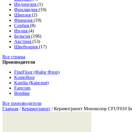
Индонезия
(1)
Финляндия
(19)
Швеция
(2)
Франция
(19)
Сербия
(8)
Индия
(4)
Бельгия
(196)
Австрия
(53)
Швейцария
(17)
Все страны
Производители
FineFloor (Файн Флор)
Komofloor
Karelia (Карелия)
Farecom
Bentline
Все производители
Главная
/
Керамогранит
/
Керамогранит Моноколор CFUF010 Бе