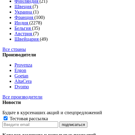
Финляндия
(21)
Швеция
(7)
Украина
(1)
Франция
(100)
Индия
(2278)
Бельгия
(35)
Австрия
(7)
Швейцария
(49)
Все страны
Производители
Provenza
Ergon
Goetan
AltaСera
Dvomo
Все производители
Новости
Будьте в курсе
наших акций и спецпредложений
Тестовая рассылка