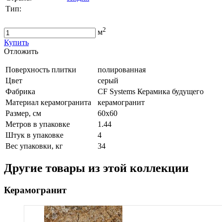
Тип:
2
м
Купить
Oтложить
Поверхность плитки
полированная
Цвет
серый
Фабрика
CF Systems Керамика будущего
Материал керамогранита
керамогранит
Размер, см
60х60
Метров в упаковке
1.44
Штук в упаковке
4
Вес упаковки, кг
34
Другие товары из этой коллекции
Керамогранит