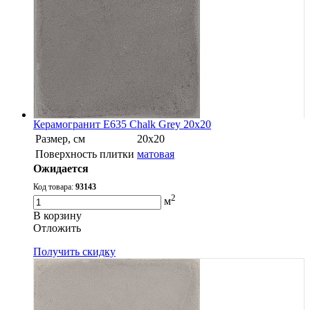
Керамогранит E635 Chalk Grey 20x20
Размер, см
20х20
Поверхность плитки
матовая
Ожидается
Код товара:
93143
2
м
В корзину
Oтложить
Получить скидку