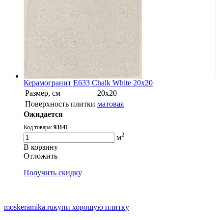
Керамогранит E633 Chalk White 20x20
Размер, см
20х20
Поверхность плитки
матовая
Ожидается
Код товара:
93141
2
м
В корзину
Oтложить
Получить скидку
moskeramika.ru
купи хорошую плитку