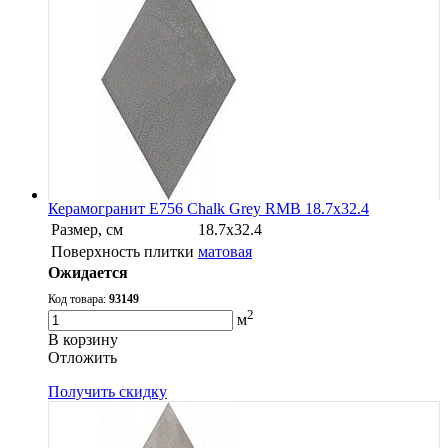
Керамогранит E756 Chalk Grey RMB 18.7x32.4
Размер, см
18.7x32.4
Поверхность плитки
матовая
Ожидается
Код товара:
93149
2
м
В корзину
Oтложить
Получить скидку