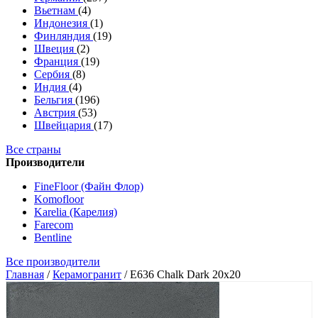
Вьетнам
(4)
Индонезия
(1)
Финляндия
(19)
Швеция
(2)
Франция
(19)
Сербия
(8)
Индия
(4)
Бельгия
(196)
Австрия
(53)
Швейцария
(17)
Все страны
Производители
FineFloor (Файн Флор)
Komofloor
Karelia (Карелия)
Farecom
Bentline
Все производители
Главная
/
Керамогранит
/
E636 Chalk Dark 20x20