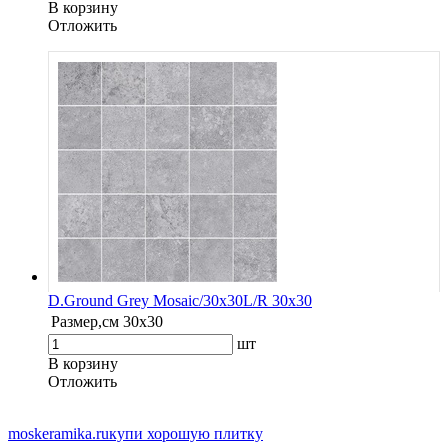
В корзину
Oтложить
D.Ground Grey Mosaic/30x30L/R 30x30
Размер,см
30x30
шт
В корзину
Oтложить
moskeramika.ru
купи хорошую плитку