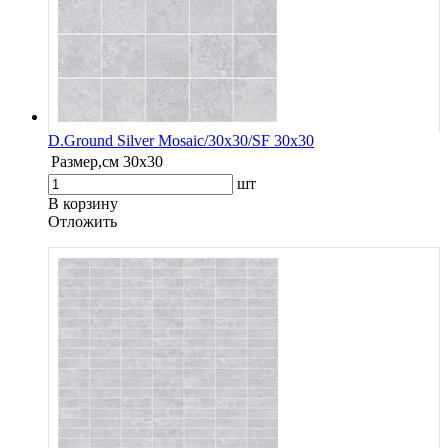
D.Ground Silver Mosaic/30x30/SF 30x30
Размер,см
30x30
шт
В корзину
Oтложить