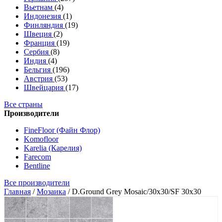
Вьетнам
(4)
Индонезия
(1)
Финляндия
(19)
Швеция
(2)
Франция
(19)
Сербия
(8)
Индия
(4)
Бельгия
(196)
Австрия
(53)
Швейцария
(17)
Все страны
Производители
FineFloor (Файн Флор)
Komofloor
Karelia (Карелия)
Farecom
Bentline
Все производители
Главная
/
Мозаика
/
D.Ground Grey Mosaic/30x30/SF 30x30