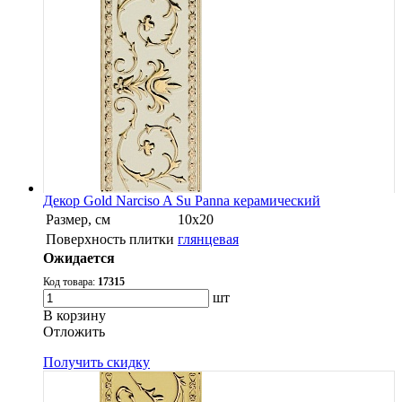
Декор Gold Narciso A Su Panna керамический
Размер, см
10x20
Поверхность плитки
глянцевая
Ожидается
Код товара:
17315
шт
В корзину
Oтложить
Получить скидку