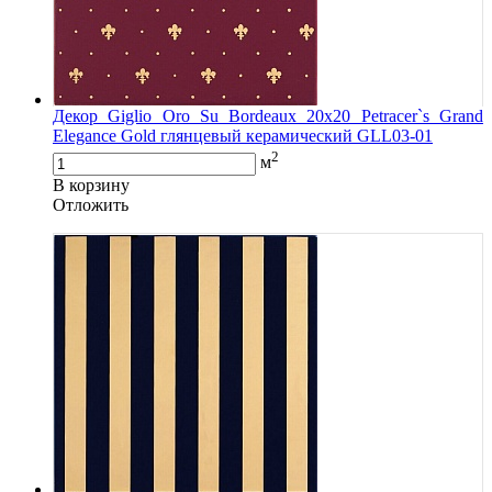
Декор Giglio Oro Su Bordeaux 20x20 Petracer`s Grand
Elegance Gold глянцевый керамический GLL03-01
2
м
В корзину
Oтложить