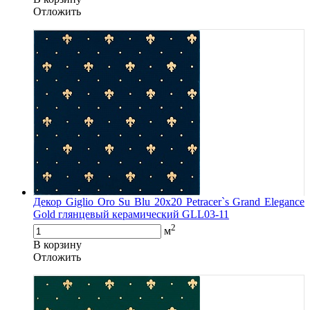
Oтложить
Декор Giglio Oro Su Blu 20x20 Petracer`s Grand Elegance
Gold глянцевый керамический GLL03-11
2
м
В корзину
Oтложить