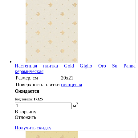
Настенная плитка Gold Giglio Oro Su Panna
керамическая
Размер, см
20x21
Поверхность плитки
глянцевая
Ожидается
Код товара:
17325
2
м
В корзину
Oтложить
Получить скидку