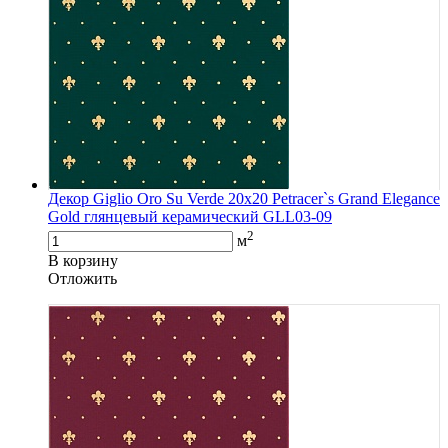
Декор Giglio Oro Su Verde 20x20 Petracer`s Grand Elegance
Gold глянцевый керамический GLL03-09
2
м
В корзину
Oтложить