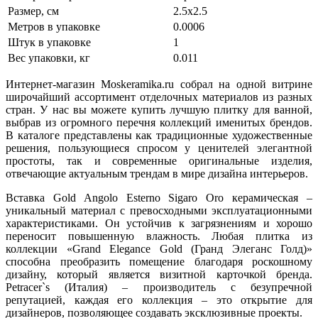
Размер, см
2.5x2.5
Метров в упаковке
0.0006
Штук в упаковке
1
Вес упаковки, кг
0.011
Интернет-магазин Moskeramika.ru собрал на одной витрине
широчайший ассортимент отделочных материалов из разных
стран. У нас вы можете купить лучшую плитку для ванной,
выбрав из огромного перечня коллекций именитых брендов.
В каталоге представлены как традиционные художественные
решения, пользующиеся спросом у ценителей элегантной
простоты, так и современные оригинальные изделия,
отвечающие актуальным трендам в мире дизайна интерьеров.
Вставка Gold Angolo Esterno Sigaro Oro керамическая –
уникальный материал с превосходными эксплуатационными
характеристиками. Он устойчив к загрязнениям и хорошо
переносит повышенную влажность. Любая плитка из
коллекции «Grand Elegance Gold (Гранд Элеганс Голд)»
способна преобразить помещение благодаря роскошному
дизайну, который является визитной карточкой бренда.
Petracer`s (Италия) – производитель с безупречной
репутацией, каждая его коллекция – это открытие для
дизайнеров, позволяющее создавать эксклюзивные проекты.