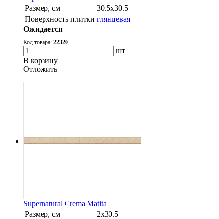
Размер, см
30.5х30.5
Поверхность плитки
глянцевая
Ожидается
Код товара:
22320
шт
В корзину
Oтложить
Supernatural Crema Matita
Размер, см
2х30.5