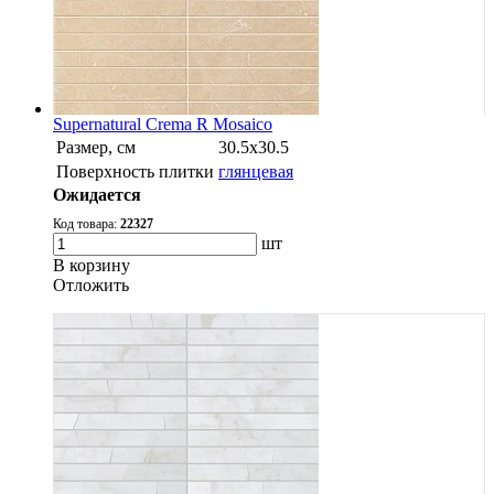
Supernatural Crema R Mosaico
Размер, см
30.5х30.5
Поверхность плитки
глянцевая
Ожидается
Код товара:
22327
шт
В корзину
Oтложить