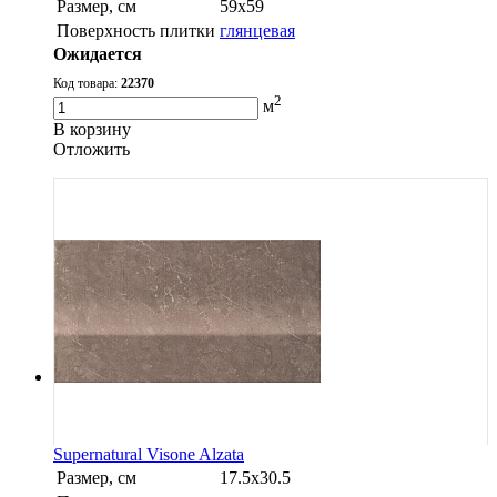
Размер, см
59х59
Поверхность плитки
глянцевая
Ожидается
Код товара:
22370
2
м
В корзину
Oтложить
Supernatural Visone Alzata
Размер, см
17.5х30.5