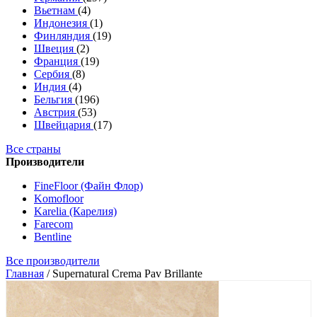
Вьетнам
(4)
Индонезия
(1)
Финляндия
(19)
Швеция
(2)
Франция
(19)
Сербия
(8)
Индия
(4)
Бельгия
(196)
Австрия
(53)
Швейцария
(17)
Все страны
Производители
FineFloor (Файн Флор)
Komofloor
Karelia (Карелия)
Farecom
Bentline
Все производители
Главная
/
Supernatural Crema Pav Brillante