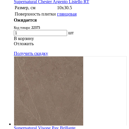
Supernatural Chester Argento Listello RT
Размер, см
10х30.5
Поверхность плитки
глянцевая
Ожидается
Код товара:
22375
шт
В корзину
Oтложить
Получить скидку
Supernatural Visone Pav Brillante