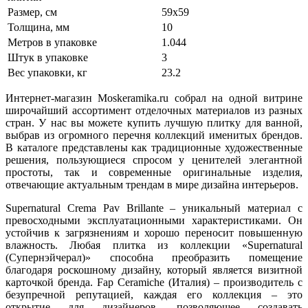
Размер, см
59х59
Толщина, мм
10
Метров в упаковке
1.044
Штук в упаковке
3
Вес упаковки, кг
23.2
Интернет-магазин Moskeramika.ru собрал на одной витрине
широчайший ассортимент отделочных материалов из разных
стран. У нас вы можете купить лучшую плитку для ванной,
выбрав из огромного перечня коллекций именитых брендов.
В каталоге представлены как традиционные художественные
решения, пользующиеся спросом у ценителей элегантной
простоты, так и современные оригинальные изделия,
отвечающие актуальным трендам в мире дизайна интерьеров.
Supernatural Crema Pav Brillante – уникальный материал с
превосходными эксплуатационными характеристиками. Он
устойчив к загрязнениям и хорошо переносит повышенную
влажность. Любая плитка из коллекции «Supernatural
(Супернэйчерал)» способна преобразить помещение
благодаря роскошному дизайну, который является визитной
карточкой бренда. Fap Ceramiche (Италия) – производитель с
безупречной репутацией, каждая его коллекция – это
открытие для дизайнеров, позволяющее создавать