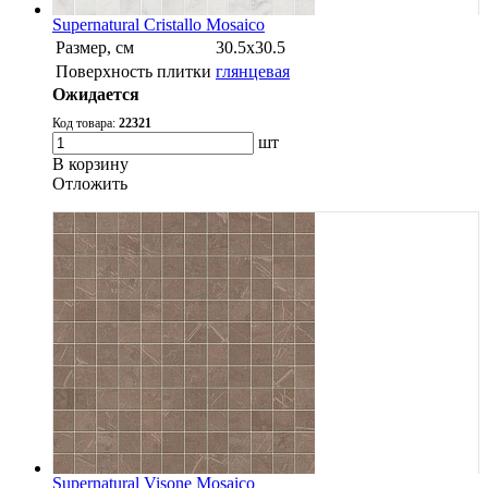
Supernatural Cristallo Mosaico
Размер, см
30.5х30.5
Поверхность плитки
глянцевая
Ожидается
Код товара:
22321
шт
В корзину
Oтложить
Supernatural Visone Mosaico