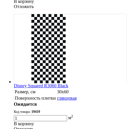
В корзину
Oтложить
Disney Squared R3060 Black
Размер, см
30х60
Поверхность плитки
глянцевая
Ожидается
Код товара:
19419
2
м
В корзину
Oтложить