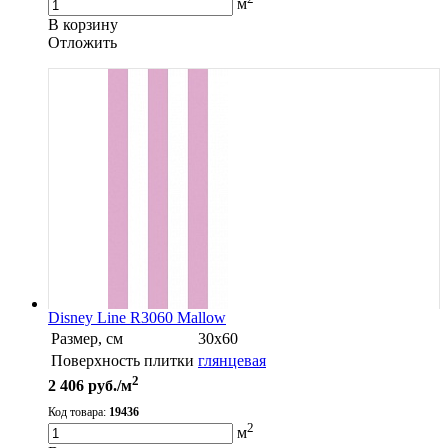
м
В корзину
Oтложить
Disney Line R3060 Mallow
Размер, см
30х60
Поверхность плитки
глянцевая
2
2 406
руб./м
Код товара:
19436
2
м