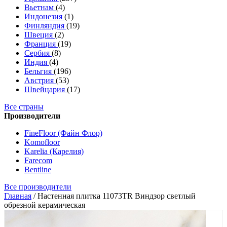
Вьетнам
(4)
Индонезия
(1)
Финляндия
(19)
Швеция
(2)
Франция
(19)
Сербия
(8)
Индия
(4)
Бельгия
(196)
Австрия
(53)
Швейцария
(17)
Все страны
Производители
FineFloor (Файн Флор)
Komofloor
Karelia (Карелия)
Farecom
Bentline
Все производители
Главная
/
Настенная плитка 11073TR Виндзор светлый
обрезной керамическая