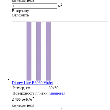
Код товара:
19438
2
м
В корзину
Oтложить
Disney Line R3060 Violet
Размер, см
30х60
Поверхность плитки
глянцевая
2
2 406
руб./м
Код товара:
19437
2