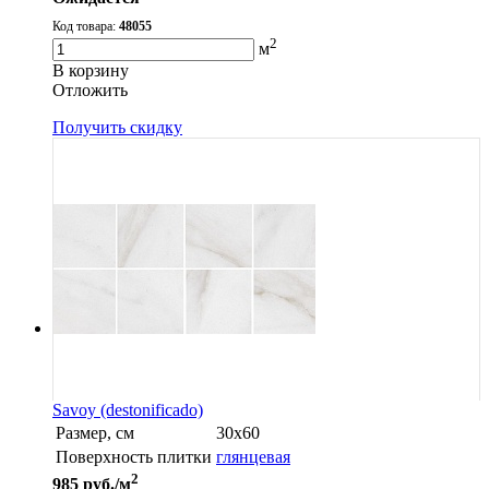
Код товара:
48055
2
м
В корзину
Oтложить
Получить скидку
Savoy (destonificado)
Размер, см
30х60
Поверхность плитки
глянцевая
2
985
руб./м