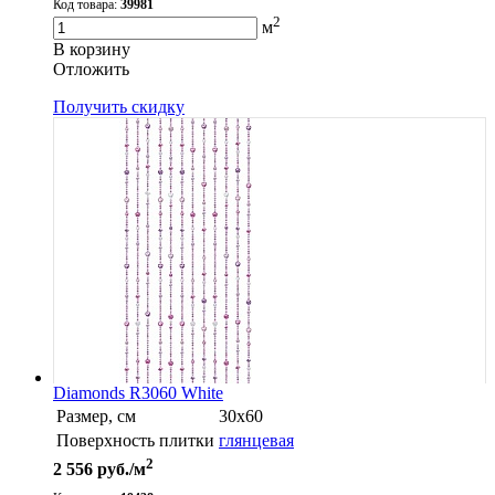
Код товара:
39981
2
м
В корзину
Oтложить
Получить скидку
Diamonds R3060 White
Размер, см
30х60
Поверхность плитки
глянцевая
2
2 556
руб./м