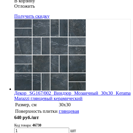
В корзину
Oтложить
Получить скидку
Декор SG167/002 Виндзор Мозаичный 30х30 Kerama
Marazzi глянцевый керамический
Размер, см
30х30
Поверхность плитки
глянцевая
640
руб./шт
Код товара:
46730
шт