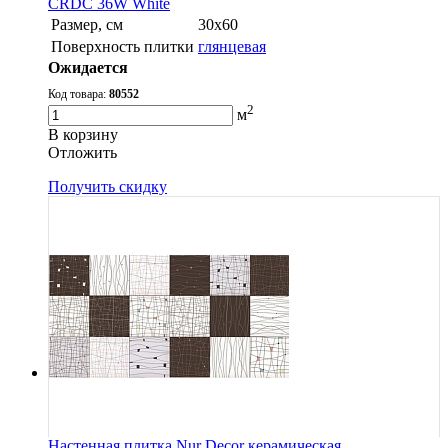
CRDC 36W White
Размер, см
30х60
Поверхность плитки
глянцевая
Ожидается
Код товара:
80552
2
м
В корзину
Oтложить
Получить скидку
Настенная плитка Nur Decor керамическая