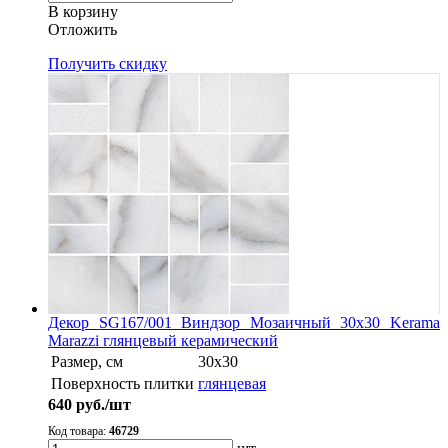
В корзину
Oтложить
Получить скидку
Декор SG167/001 Виндзор Мозаичный 30х30 Kerama
Marazzi глянцевый керамический
Размер, см
30х30
Поверхность плитки
глянцевая
640
руб./шт
Код товара:
46729