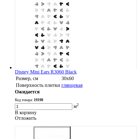
Disney Mini Ears R3060 Black
Размер, см
30х60
Поверхность плитки
глянцевая
Ожидается
Код товара:
19198
2
м
В корзину
Oтложить