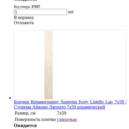
Код товара:
37437
шт
В корзину
Oтложить
Бордюр Керамогранит Suprema Ivory Listello Lap 7х59 /
Супрема Айвори Лаппато 7х59 керамический
Размер, см
7х59
Поверхность плитки
глянцевая
Ожидается