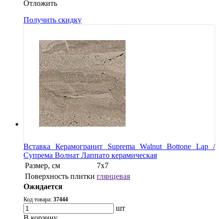
Oтложить
Получить скидку
Вставка Керамогранит Suprema Walnut Bottone Lap /
Супрема Волнат Лаппато керамическая
Размер, см
7х7
Поверхность плитки
глянцевая
Ожидается
Код товара:
37444
шт
В корзину