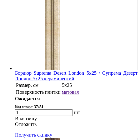
Бордюр Suprema Desert London 5x25 / Супрема Дезерт
Лондон 5x25 керамический
Размер, см
5х25
Поверхность плитки
матовая
Ожидается
Код товара:
37451
шт
В корзину
Oтложить
Получить скидку