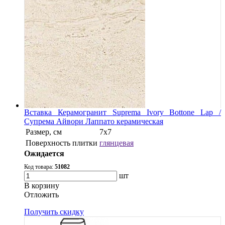
Вставка Керамогранит Suprema Ivory Bottone Lap /
Супрема Айвори Лаппато керамическая
Размер, см
7х7
Поверхность плитки
глянцевая
Ожидается
Код товара:
51082
шт
В корзину
Oтложить
Получить скидку