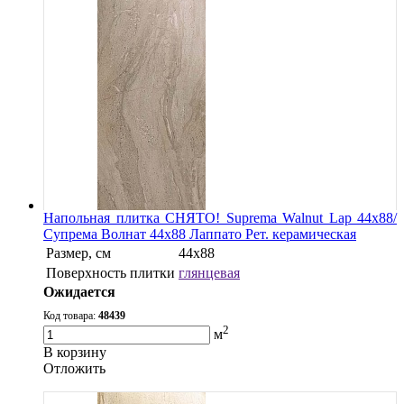
Напольная плитка СНЯТО! Suprema Walnut Lap 44х88/
Супрема Волнат 44х88 Лаппато Рет. керамическая
Размер, см
44х88
Поверхность плитки
глянцевая
Ожидается
Код товара:
48439
2
м
В корзину
Oтложить