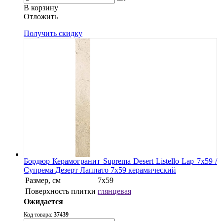
В корзину
Oтложить
Получить скидку
Бордюр Керамогранит Suprema Desert Listello Lap 7х59 /
Супрема Дезерт Лаппато 7х59 керамический
Размер, см
7х59
Поверхность плитки
глянцевая
Ожидается
Код товара:
37439