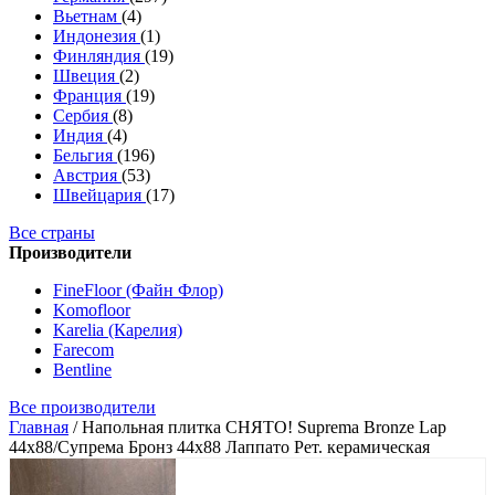
Вьетнам
(4)
Индонезия
(1)
Финляндия
(19)
Швеция
(2)
Франция
(19)
Сербия
(8)
Индия
(4)
Бельгия
(196)
Австрия
(53)
Швейцария
(17)
Все страны
Производители
FineFloor (Файн Флор)
Komofloor
Karelia (Карелия)
Farecom
Bentline
Все производители
Главная
/
Напольная плитка СНЯТО! Suprema Bronze Lap
44х88/Супрема Бронз 44х88 Лаппато Рет. керамическая