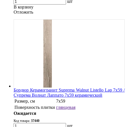
шт
В корзину
Oтложить
Бордюр Керамогранит Suprema Walnut Listello Lap 7х59 /
Супрема Волнат Лаппато 7х59 керамический
Размер, см
7х59
Поверхность плитки
глянцевая
Ожидается
Код товара:
37440
шт