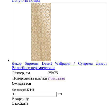
Получить скидку
Декор Suprema Desert Wallpaper / Супрема Дезерт
Волпейпер керамический
Размер, см
25х75
Поверхность плитки
глянцевая
Ожидается
Код товара:
37448
шт
В корзину
Oтложить