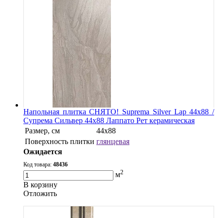
Напольная плитка СНЯТО! Suprema Silver Lap 44х88 /
Супрема Сильвер 44х88 Лаппато Рет керамическая
Размер, см
44х88
Поверхность плитки
глянцевая
Ожидается
Код товара:
48436
2
м
В корзину
Oтложить