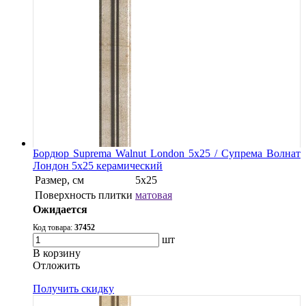
Бордюр Suprema Walnut London 5x25 / Супрема Волнат
Лондон 5x25 керамический
Размер, см
5х25
Поверхность плитки
матовая
Ожидается
Код товара:
37452
шт
В корзину
Oтложить
Получить скидку