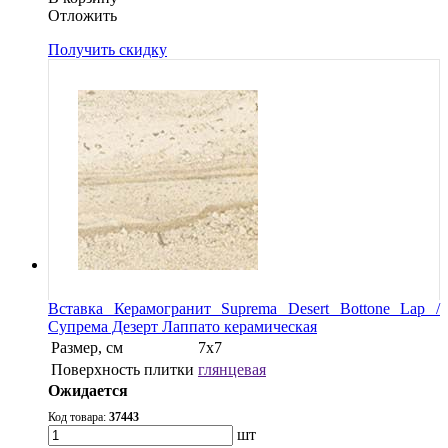
Oтложить
Получить скидку
Вставка Керамогранит Suprema Desert Bottone Lap /
Супрема Дезерт Лаппато керамическая
Размер, см
7х7
Поверхность плитки
глянцевая
Ожидается
Код товара:
37443
шт