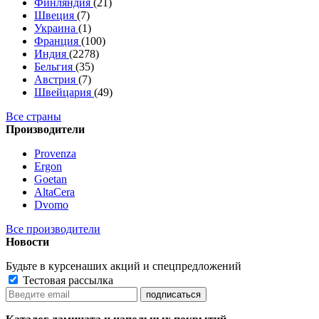
Финляндия
(21)
Швеция
(7)
Украина
(1)
Франция
(100)
Индия
(2278)
Бельгия
(35)
Австрия
(7)
Швейцария
(49)
Все страны
Производители
Provenza
Ergon
Goetan
AltaСera
Dvomo
Все производители
Новости
Будьте в курсе
наших акций и спецпредложений
Тестовая рассылка