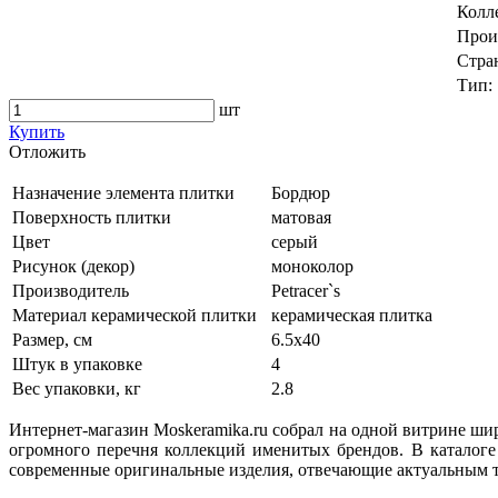
Колл
Прои
Стра
Тип:
шт
Купить
Oтложить
Назначение элемента плитки
Бордюр
Поверхность плитки
матовая
Цвет
серый
Рисунок (декор)
моноколор
Производитель
Petracer`s
Материал керамической плитки
керамическая плитка
Размер, см
6.5x40
Штук в упаковке
4
Вес упаковки, кг
2.8
Интернет-магазин Moskeramika.ru собрал на одной витрине ши
огромного перечня коллекций именитых брендов. В каталоге
современные оригинальные изделия, отвечающие актуальным т