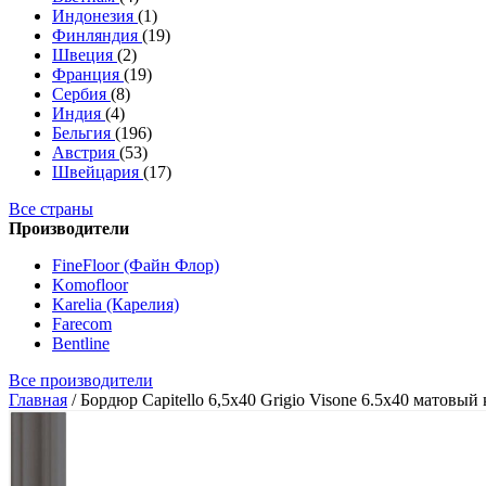
Индонезия
(1)
Финляндия
(19)
Швеция
(2)
Франция
(19)
Сербия
(8)
Индия
(4)
Бельгия
(196)
Австрия
(53)
Швейцария
(17)
Все страны
Производители
FineFloor (Файн Флор)
Komofloor
Karelia (Карелия)
Farecom
Bentline
Все производители
Главная
/
Бордюр Capitello 6,5x40 Grigio Visone 6.5x40 матовы