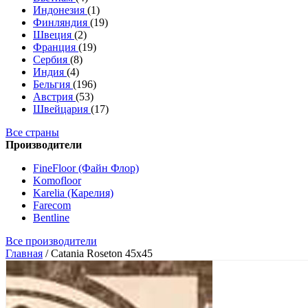
Индонезия
(1)
Финляндия
(19)
Швеция
(2)
Франция
(19)
Сербия
(8)
Индия
(4)
Бельгия
(196)
Австрия
(53)
Швейцария
(17)
Все страны
Производители
FineFloor (Файн Флор)
Komofloor
Karelia (Карелия)
Farecom
Bentline
Все производители
Главная
/
Catania Roseton 45x45