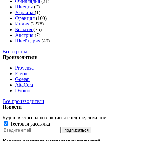
Финляндия
(21)
Швеция
(7)
Украина
(1)
Франция
(100)
Индия
(2278)
Бельгия
(35)
Австрия
(7)
Швейцария
(49)
Все страны
Производители
Provenza
Ergon
Goetan
AltaСera
Dvomo
Все производители
Новости
Будьте в курсе
наших акций и спецпредложений
Тестовая рассылка