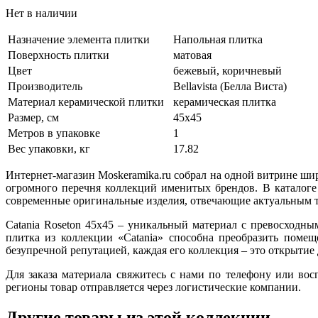
Нет в наличии
Назначение элемента плитки
Напольная плитка
Поверхность плитки
матовая
Цвет
бежевый, коричневый
Производитель
Bellavista (Белла Виста)
Материал керамической плитки
керамическая плитка
Размер, см
45х45
Метров в упаковке
1
Вес упаковки, кг
17.82
Интернет-магазин Moskeramika.ru собрал на одной витрине ши
огромного перечня коллекций именитых брендов. В каталоге
современные оригинальные изделия, отвечающие актуальным т
Catania Roseton 45x45 – уникальный материал с превосход
плитка из коллекции «Catania» способна преобразить помеще
безупречной репутацией, каждая его коллекция – это открытие
Для заказа материала свяжитесь с нами по телефону или во
регионы товар отправляется через логистические компании.
Другие товары из этой коллекции