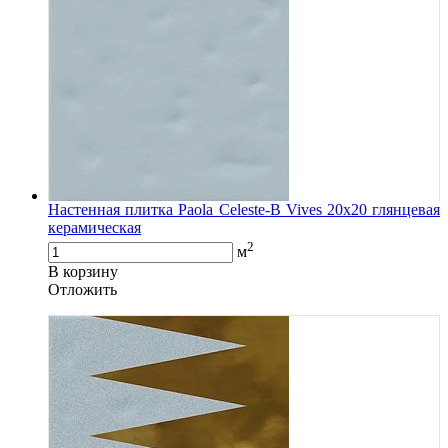
Настенная плитка Paola Celeste-B Vives 20x20 глянцевая
керамическая
2
м
В корзину
Oтложить