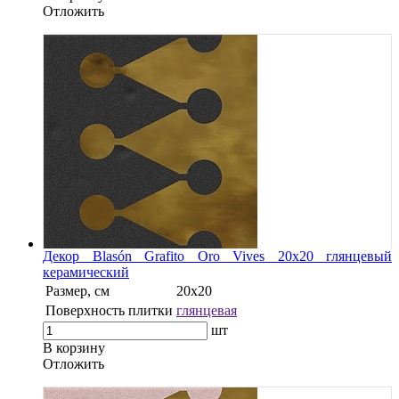
Oтложить
Декор Blasón Grafito Oro Vives 20x20 глянцевый
керамический
Размер, см
20x20
Поверхность плитки
глянцевая
шт
В корзину
Oтложить