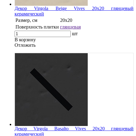
Декор Virgola Beige Vives 20x20 глянцевый
керамический
Размер, см
20x20
Поверхность плитки
глянцевая
шт
В корзину
Oтложить
Декор Virgola Basalto Vives 20x20 глянцевый
керамический