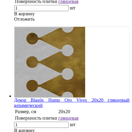
Поверхность плитки
глянцевая
шт
В корзину
Oтложить
Декор Blasón Humo Oro Vives 20x20 глянцевый
керамический
Размер, см
20x20
Поверхность плитки
глянцевая
шт
В корзину