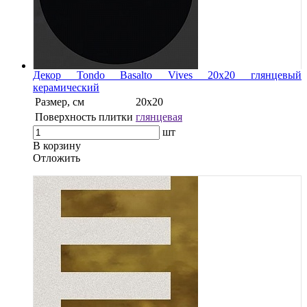
Декор Tondo Basalto Vives 20x20 глянцевый
керамический
Размер, см
20x20
Поверхность плитки
глянцевая
шт
В корзину
Oтложить