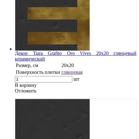
Декор Tiara Grafito Oro Vives 20x20 глянцевый
керамический
Размер, см
20x20
Поверхность плитки
глянцевая
шт
В корзину
Oтложить