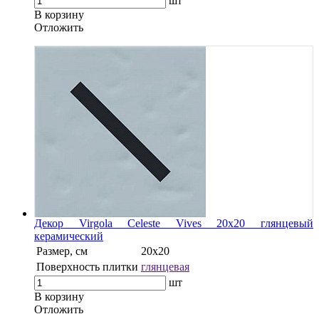
шт
В корзину
Oтложить
Декор Virgola Celeste Vives 20x20 глянцевый
керамический
Размер, см
20x20
Поверхность плитки
глянцевая
шт
В корзину
Oтложить