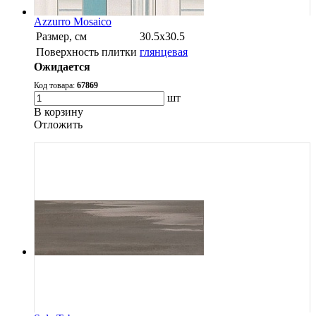
Azzurro Mosaico
Размер, см
30.5х30.5
Поверхность плитки
глянцевая
Ожидается
Код товара:
67869
шт
В корзину
Oтложить