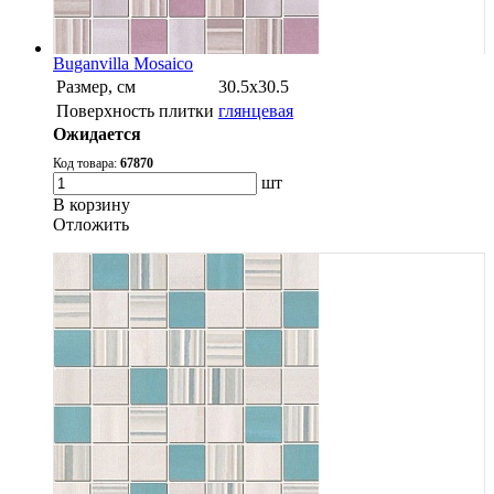
Buganvilla Mosaico
Размер, см
30.5х30.5
Поверхность плитки
глянцевая
Ожидается
Код товара:
67870
шт
В корзину
Oтложить