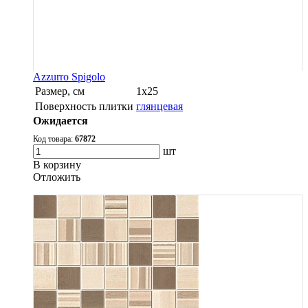
Azzurro Spigolo
Размер, см
1х25
Поверхность плитки
глянцевая
Ожидается
Код товара:
67872
шт
В корзину
Oтложить