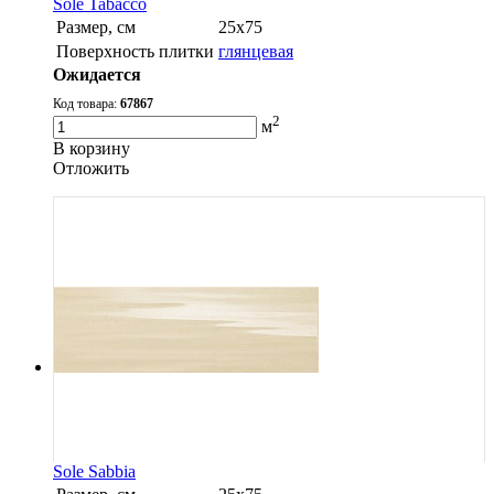
Sole Tabacco
Размер, см
25х75
Поверхность плитки
глянцевая
Ожидается
Код товара:
67867
2
м
В корзину
Oтложить
Sole Sabbia