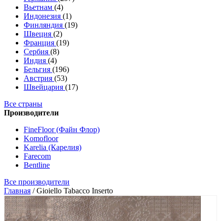
Вьетнам
(4)
Индонезия
(1)
Финляндия
(19)
Швеция
(2)
Франция
(19)
Сербия
(8)
Индия
(4)
Бельгия
(196)
Австрия
(53)
Швейцария
(17)
Все страны
Производители
FineFloor (Файн Флор)
Komofloor
Karelia (Карелия)
Farecom
Bentline
Все производители
Главная
/
Gioiello Tabacco Inserto