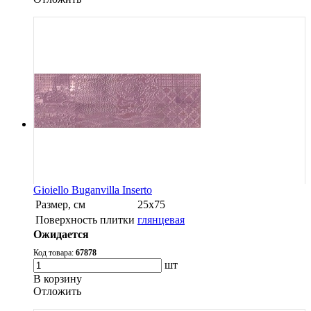
Gioiello Buganvilla Inserto
Размер, см
25х75
Поверхность плитки
глянцевая
Ожидается
Код товара:
67878
шт
В корзину
Oтложить