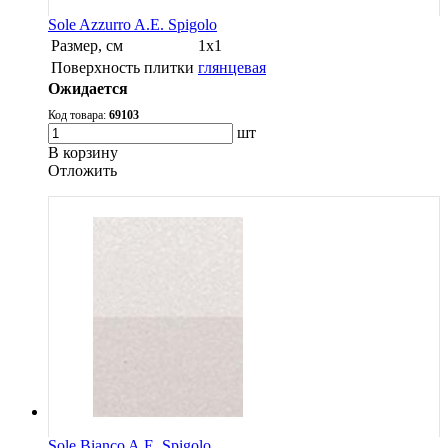
Sole Azzurro A.E. Spigolo
Размер, см
1х1
Поверхность плитки
глянцевая
Ожидается
Код товара:
69103
шт
В корзину
Oтложить
Sole Bianco A.E. Spigolo