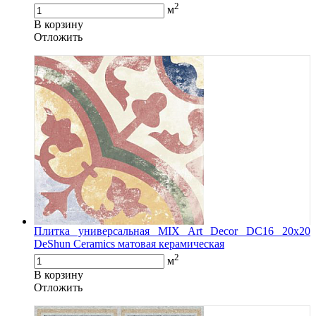
2
м
В корзину
Oтложить
Плитка универсальная MIX Art Decor DC16 20x20
DeShun Ceramics матовая керамическая
2
м
В корзину
Oтложить