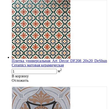
Плитка универсальная Art Decor DF208 20х20 DeShun
Ceramics матовая керамическая
2
м
В корзину
Oтложить