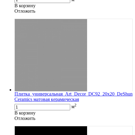
В корзину
Oтложить
Плитка универсальная Art Decor DC92 20x20 DeShun
Ceramics матовая керамическая
2
м
В корзину
Oтложить