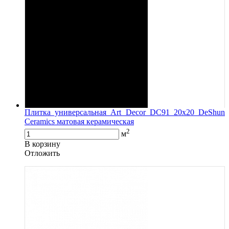
Плитка универсальная Art Decor DC91 20x20 DeShun
Ceramics матовая керамическая
2
м
В корзину
Oтложить