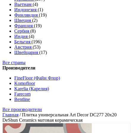
Вьетнам
(4)
Индонезия
(1)
Финляндия
(19)
Швеция
(2)
Франция
(19)
Сербия
(8)
Индия
(4)
Бельгия
(196)
Австрия
(53)
Швейцария
(17)
Все страны
Производители
FineFloor (Файн Флор)
Komofloor
Karelia (Карелия)
Farecom
Bentline
Все производители
Главная
/
Плитка универсальная Art Decor DC277 20x20
DeShun Ceramics матовая керамическая