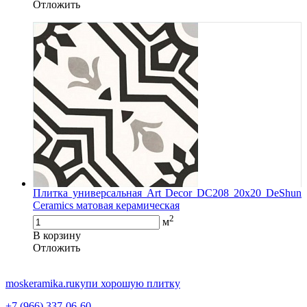
Oтложить
Плитка универсальная Art Decor DC208 20х20 DeShun
Ceramics матовая керамическая
2
м
В корзину
Oтложить
moskeramika.ru
купи хорошую плитку
+7 (966) 337-06-60