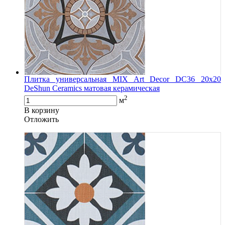
Плитка универсальная MIX Art Decor DC36 20x20
DeShun Ceramics матовая керамическая
2
м
В корзину
Oтложить