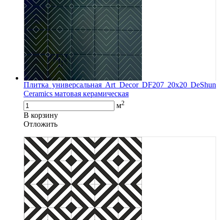
Плитка универсальная Art Decor DF207 20x20 DeShun
Ceramics матовая керамическая
2
м
В корзину
Oтложить