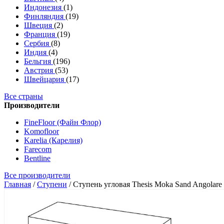
Индонезия
(1)
Финляндия
(19)
Швеция
(2)
Франция
(19)
Сербия
(8)
Индия
(4)
Бельгия
(196)
Австрия
(53)
Швейцария
(17)
Все страны
Производители
FineFloor (Файн Флор)
Komofloor
Karelia (Карелия)
Farecom
Bentline
Все производители
Главная
/
Ступени
/
Ступень угловая Thesis Moka Sand Angolare