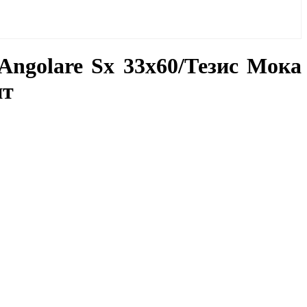
Angolare Sx 33x60/Тезис Мока
ит