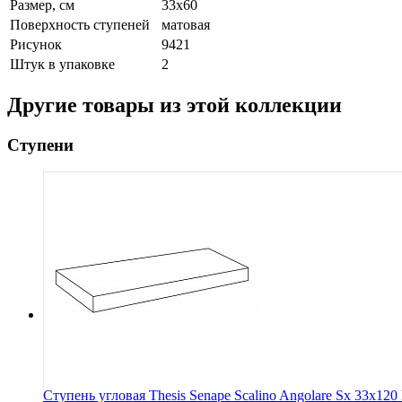
Размер, см
33x60
Поверхность ступеней
матовая
Рисунок
9421
Штук в упаковке
2
Другие товары из этой коллекции
Ступени
Ступень угловая Thesis Senape Scalino Angolare Sx 33x12