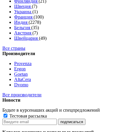
Финляндия
(21)
Швеция
(7)
Украина
(1)
Франция
(100)
Индия
(2278)
Бельгия
(35)
Австрия
(7)
Швейцария
(49)
Все страны
Производители
Provenza
Ergon
Goetan
AltaСera
Dvomo
Все производители
Новости
Будьте в курсе
наших акций и спецпредложений
Тестовая рассылка