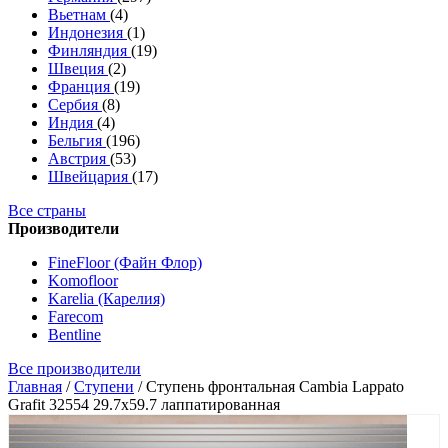
Вьетнам
(4)
Индонезия
(1)
Финляндия
(19)
Швеция
(2)
Франция
(19)
Сербия
(8)
Индия
(4)
Бельгия
(196)
Австрия
(53)
Швейцария
(17)
Все страны
Производители
FineFloor (Файн Флор)
Komofloor
Karelia (Карелия)
Farecom
Bentline
Все производители
Главная
/
Ступени
/
Ступень фронтальная Cambia Lappato
Grafit 32554 29.7x59.7 лаппатированная