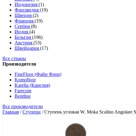
Индонезия
(1)
Финляндия
(19)
Швеция
(2)
Франция
(19)
Сербия
(8)
Индия
(4)
Бельгия
(196)
Австрия
(53)
Швейцария
(17)
Все страны
Производители
FineFloor (Файн Флор)
Komofloor
Karelia (Карелия)
Farecom
Bentline
Все производители
Главная
/
Ступени
/
Ступень угловая W. Moka Scalino Angolare 