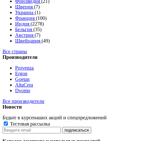
Финляндия
(21)
Швеция
(7)
Украина
(1)
Франция
(100)
Индия
(2278)
Бельгия
(35)
Австрия
(7)
Швейцария
(49)
Все страны
Производители
Provenza
Ergon
Goetan
AltaСera
Dvomo
Все производители
Новости
Будьте в курсе
наших акций и спецпредложений
Тестовая рассылка