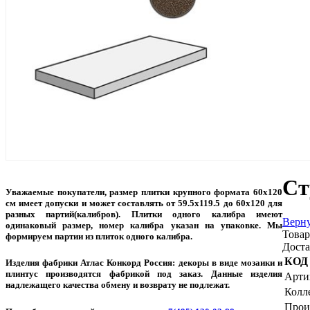
Ст
Уважаемые покупатели, размер плитки крупного формата 60х120
см имеет допуски и может составлять от 59.5х119.5 до 60х120 для
разных партий(калибров). Плитки одного калибра имеют
Верну
одинаковый размер, номер калибра указан на упаковке. Мы
Товар
формируем партии из плиток одного калибра.
Доста
КОД
Изделия фабрики Атлас Конкорд Россия: декоры в виде мозаики и
плинтус производятся фабрикой под заказ. Данные изделия
Арти
надлежащего качества обмену и возврату не подлежат.
Колл
Прои