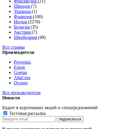
Финляндия
(21)
Швеция
(7)
Украина
(1)
Франция
(100)
Индия
(2278)
Бельгия
(35)
Австрия
(7)
Швейцария
(49)
Все страны
Производители
Provenza
Ergon
Goetan
AltaСera
Dvomo
Все производители
Новости
Будьте в курсе
наших акций и спецпредложений
Тестовая рассылка