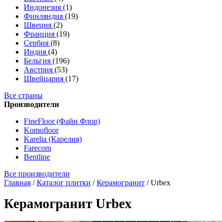
Индонезия
(1)
Финляндия
(19)
Швеция
(2)
Франция
(19)
Сербия
(8)
Индия
(4)
Бельгия
(196)
Австрия
(53)
Швейцария
(17)
Все страны
Производители
FineFloor (Файн Флор)
Komofloor
Karelia (Карелия)
Farecom
Bentline
Все производители
Главная
/
Каталог плитки
/
Керамогранит
/
Urbex
Керамогранит Urbex