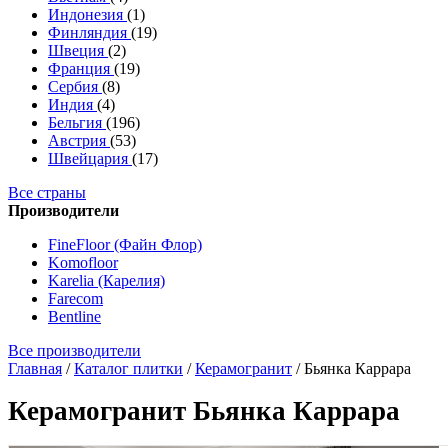
Индонезия
(1)
Финляндия
(19)
Швеция
(2)
Франция
(19)
Сербия
(8)
Индия
(4)
Бельгия
(196)
Австрия
(53)
Швейцария
(17)
Все страны
Производители
FineFloor (Файн Флор)
Komofloor
Karelia (Карелия)
Farecom
Bentline
Все производители
Главная
/
Каталог плитки
/
Керамогранит
/
Бьянка Каррара
Керамогранит Бьянка Каррара