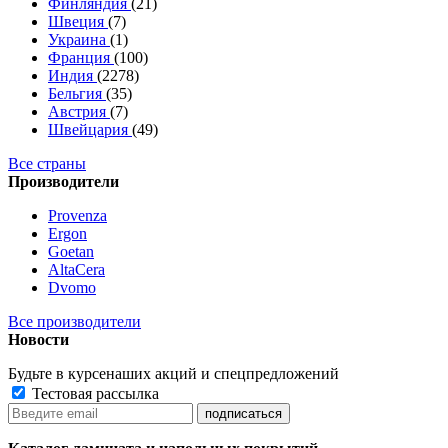
Финляндия
(21)
Швеция
(7)
Украина
(1)
Франция
(100)
Индия
(2278)
Бельгия
(35)
Австрия
(7)
Швейцария
(49)
Все страны
Производители
Provenza
Ergon
Goetan
AltaСera
Dvomo
Все производители
Новости
Будьте в курсе
наших акций и спецпредложений
Тестовая рассылка