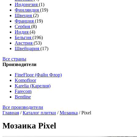
Индонезия
(1)
Финляндия
(19)
Швеция
(2)
Франция
(19)
Сербия
(8)
Индия
(4)
Бельгия
(196)
Австрия
(53)
Швейцария
(17)
Все страны
Производители
FineFloor (Файн Флор)
Komofloor
Karelia (Карелия)
Farecom
Bentline
Все производители
Главная
/
Каталог плитки
/
Мозаика
/
Pixel
Мозаика Pixel