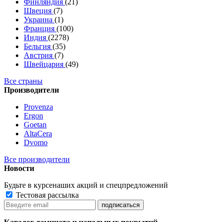
Финляндия
(21)
Швеция
(7)
Украина
(1)
Франция
(100)
Индия
(2278)
Бельгия
(35)
Австрия
(7)
Швейцария
(49)
Все страны
Производители
Provenza
Ergon
Goetan
AltaСera
Dvomo
Все производители
Новости
Будьте в курсе
наших акций и спецпредложений
Тестовая рассылка