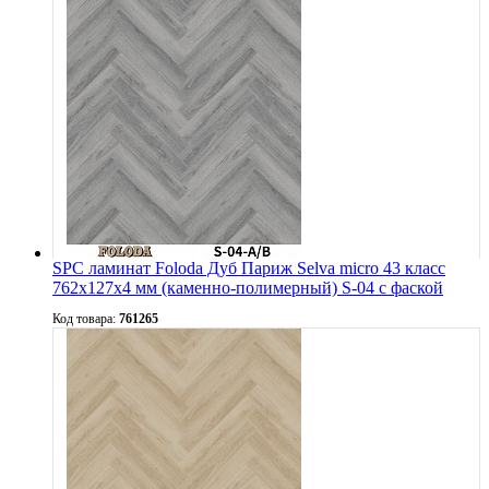
SPC ламинат Foloda Дуб Париж Selva micro 43 класс
762х127х4 мм (каменно-полимерный) S-04 с фаской
Код товара:
761265