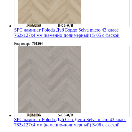
SPC ламинат Foloda Дуб Бордо Selva micro 43 класс
762х127х4 мм (каменно-полимерный) S-05 с фаской
Код товара:
761264
SPC ламинат Foloda Дуб Сен-Дени Selva micro 43 класс
762х127х4 мм (каменно-полимерный) S-06 с фаской