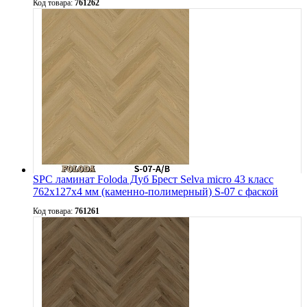
Код товара:
761262
SPC ламинат Foloda Дуб Брест Selva micro 43 класс
762х127х4 мм (каменно-полимерный) S-07 с фаской
Код товара:
761261