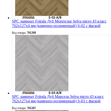
SPC ламинат Foloda Дуб Монпелье Selva micro 43 класс
762х127х4 мм (каменно-полимерный) S-02 с фаской
Код товара:
761269
SPC ламинат Foloda Дуб Марсель Selva micro 43 класс
762х127х4 мм (каменно-полимерный) S-03 с фаской
Код товара:
761267