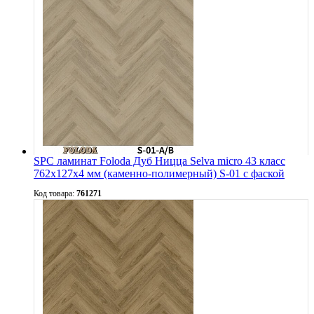
SPC ламинат Foloda Дуб Ницца Selva micro 43 класс
762х127х4 мм (каменно-полимерный) S-01 с фаской
Код товара:
761271