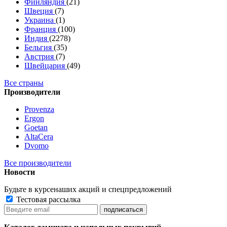
Финляндия
(21)
Швеция
(7)
Украина
(1)
Франция
(100)
Индия
(2278)
Бельгия
(35)
Австрия
(7)
Швейцария
(49)
Все страны
Производители
Provenza
Ergon
Goetan
AltaСera
Dvomo
Все производители
Новости
Будьте в курсе
наших акций и спецпредложений
Тестовая рассылка