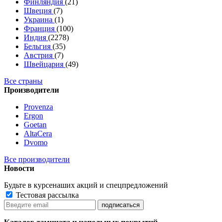
Финляндия
(21)
Швеция
(7)
Украина
(1)
Франция
(100)
Индия
(2278)
Бельгия
(35)
Австрия
(7)
Швейцария
(49)
Все страны
Производители
Provenza
Ergon
Goetan
AltaСera
Dvomo
Все производители
Новости
Будьте в курсе
наших акций и спецпредложений
Тестовая рассылка