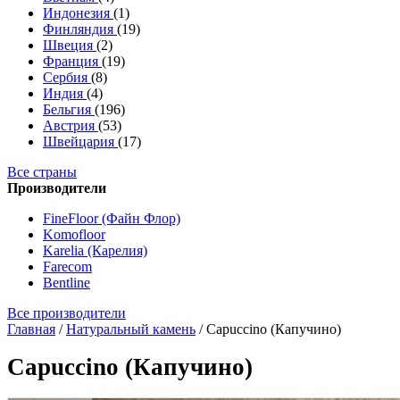
Индонезия
(1)
Финляндия
(19)
Швеция
(2)
Франция
(19)
Сербия
(8)
Индия
(4)
Бельгия
(196)
Австрия
(53)
Швейцария
(17)
Все страны
Производители
FineFloor (Файн Флор)
Komofloor
Karelia (Карелия)
Farecom
Bentline
Все производители
Главная
/
Натуральный камень
/
Capuccino (Капучино)
Capuccino (Капучино)