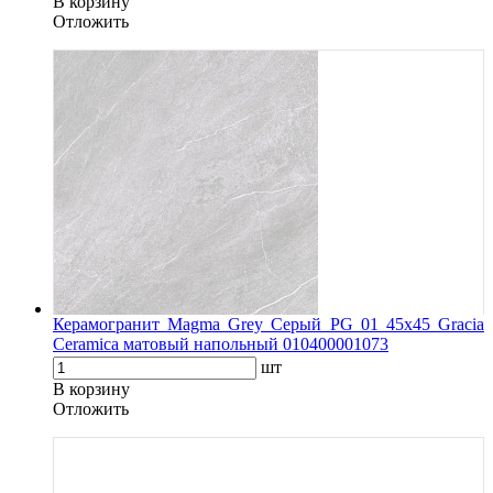
В корзину
Oтложить
Керамогранит Magma Grey Серый PG 01 45x45 Gracia
Ceramica матовый напольный 010400001073
шт
В корзину
Oтложить