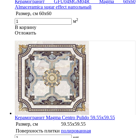
Керамогранит GFU04MGM04R Magma 60x60
Almaceramica sugar effect напольный
Размер, см
60x60
2
м
В корзину
Oтложить
Керамогранит Magma Centro Pulido 59.55х59.55
Размер, см
59.55x59.55
Поверхность плитки
полированная
шт