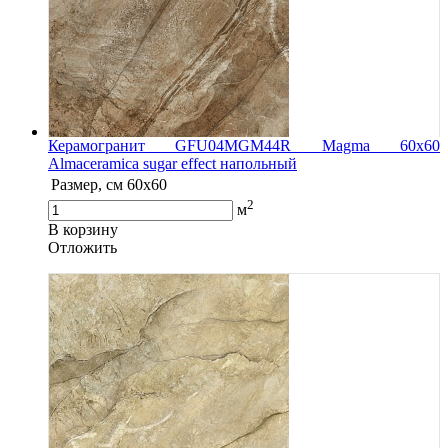
Керамогранит GFU04MGM44R Magma 60x60
Almaceramica sugar effect напольный
Размер, см
60x60
2
м
В корзину
Oтложить