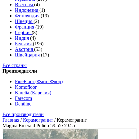
Вьетнам
(4)
Индонезия
(1)
Финляндия
(19)
Швеция
(2)
Франция
(19)
Сербия
(8)
Индия
(4)
Бельгия
(196)
Австрия
(53)
Швейцария
(17)
Все страны
Производители
FineFloor (Файн Флор)
Komofloor
Karelia (Карелия)
Farecom
Bentline
Все производители
Главная
/
Керамогранит
/
Керамогранит
Magma Emerald Pulido 59.55x59.55