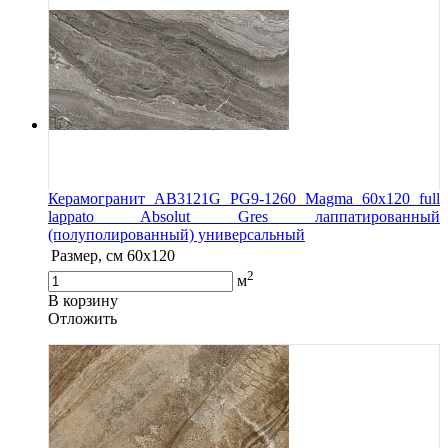
Керамогранит AB3121G PG9-1260 Magma 60х120 full
lappato Absolut Gres лаппатированный
(полуполированный) универсальный
Размер, см
60х120
2
м
В корзину
Oтложить