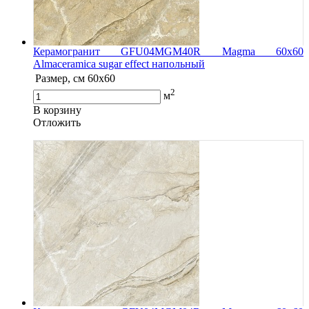
Керамогранит GFU04MGM40R Magma 60x60
Almaceramica sugar effect напольный
Размер, см
60x60
2
м
В корзину
Oтложить