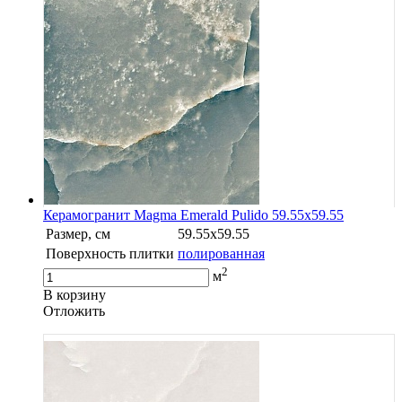
Керамогранит Magma Emerald Pulido 59.55x59.55
Размер, см
59.55x59.55
Поверхность плитки
полированная
2
м
В корзину
Oтложить