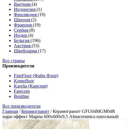
Вьетнам
(4)
Индонезия
(1)
Финляндия
(19)
Швеция
(2)
Франция
(19)
Сербия
(8)
Индия
(4)
Бельгия
(196)
Австрия
(53)
Швейцария
(17)
Все страны
Производители
FineFloor (Файн Флор)
Komofloor
Karelia (Карелия)
Farecom
Bentline
Все производители
Главная
/
Керамогранит
/
Керамогранит GFU04MGM04R
sugar-эффект Magma 600х600х9,5 Almaceramica напольный