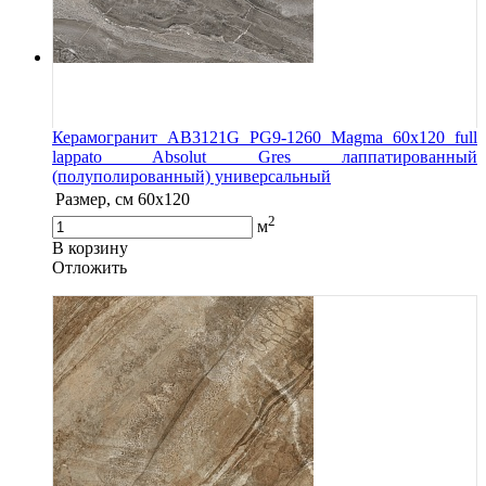
Керамогранит AB3121G PG9-1260 Magma 60х120 full
lappato Absolut Gres лаппатированный
(полуполированный) универсальный
Размер, см
60х120
2
м
В корзину
Oтложить