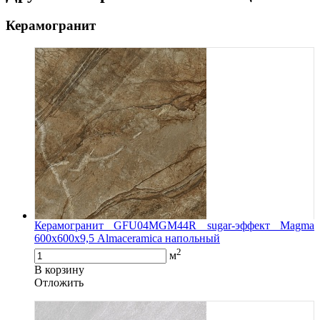
Керамогранит
Керамогранит GFU04MGM44R sugar-эффект Magma
600х600х9,5 Almaceramica напольный
2
м
В корзину
Oтложить