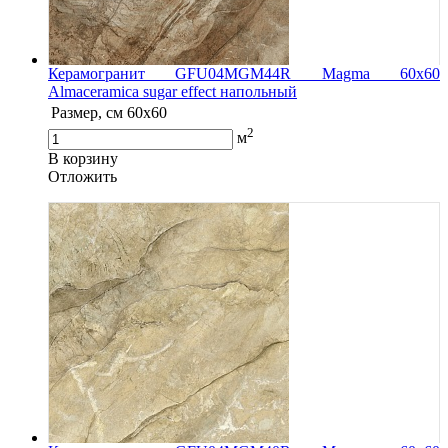
Керамогранит GFU04MGM44R Magma 60x60
Almaceramica sugar effect напольный
Размер, см
60x60
2
м
В корзину
Oтложить