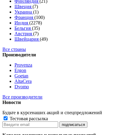
Финляндия
(21)
Швеция
(7)
Украина
(1)
Франция
(100)
Индия
(2278)
Бельгия
(35)
Австрия
(7)
Швейцария
(49)
Все страны
Производители
Provenza
Ergon
Goetan
AltaСera
Dvomo
Все производители
Новости
Будьте в курсе
наших акций и спецпредложений
Тестовая рассылка