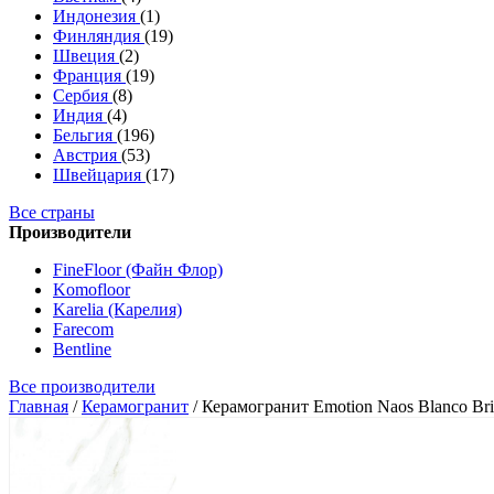
Индонезия
(1)
Финляндия
(19)
Швеция
(2)
Франция
(19)
Сербия
(8)
Индия
(4)
Бельгия
(196)
Австрия
(53)
Швейцария
(17)
Все страны
Производители
FineFloor (Файн Флор)
Komofloor
Karelia (Карелия)
Farecom
Bentline
Все производители
Главная
/
Керамогранит
/
Керамогранит Emotion Naos Blanco Bri