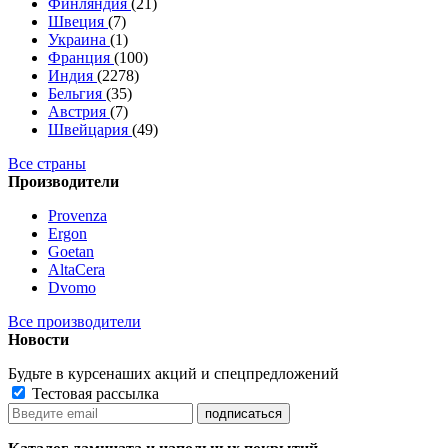
Финляндия
(21)
Швеция
(7)
Украина
(1)
Франция
(100)
Индия
(2278)
Бельгия
(35)
Австрия
(7)
Швейцария
(49)
Все страны
Производители
Provenza
Ergon
Goetan
AltaСera
Dvomo
Все производители
Новости
Будьте в курсе
наших акций и спецпредложений
Тестовая рассылка