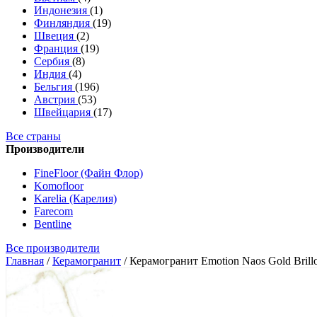
Индонезия
(1)
Финляндия
(19)
Швеция
(2)
Франция
(19)
Сербия
(8)
Индия
(4)
Бельгия
(196)
Австрия
(53)
Швейцария
(17)
Все страны
Производители
FineFloor (Файн Флор)
Komofloor
Karelia (Карелия)
Farecom
Bentline
Все производители
Главная
/
Керамогранит
/
Керамогранит Emotion Naos Gold Brill