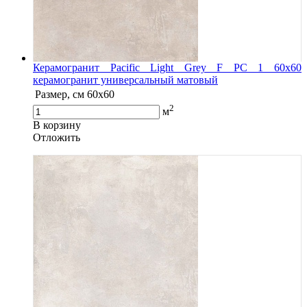
Керамогранит Pacific Light Grey F PC 1 60x60
керамогранит универсальный матовый
Размер, см
60x60
2
м
В корзину
Oтложить