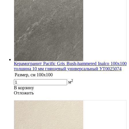
Керамогранит Pacific Gris Bush-hammered Inalco 100x100
толшина 10 мм глянцевый универсальный УТ0025074
Размер, см
100x100
2
м
В корзину
Oтложить