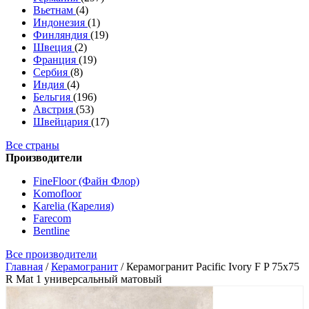
Вьетнам
(4)
Индонезия
(1)
Финляндия
(19)
Швеция
(2)
Франция
(19)
Сербия
(8)
Индия
(4)
Бельгия
(196)
Австрия
(53)
Швейцария
(17)
Все страны
Производители
FineFloor (Файн Флор)
Komofloor
Karelia (Карелия)
Farecom
Bentline
Все производители
Главная
/
Керамогранит
/
Керамогранит Pacific Ivory F P 75х75
R Mat 1 универсальный матовый