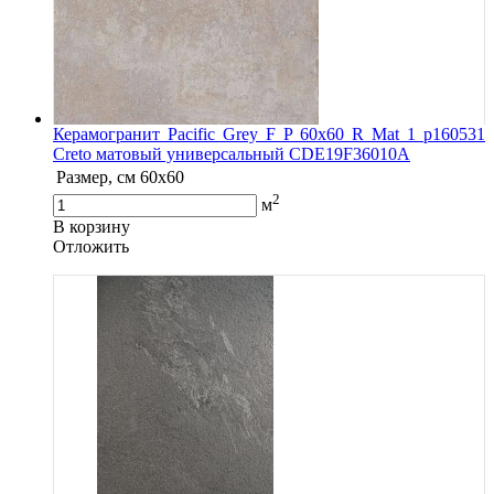
Керамогранит Pacific Grey F P 60x60 R Mat 1 р160531
Creto матовый универсальный СDE19F36010A
Размер, см
60x60
2
м
В корзину
Oтложить