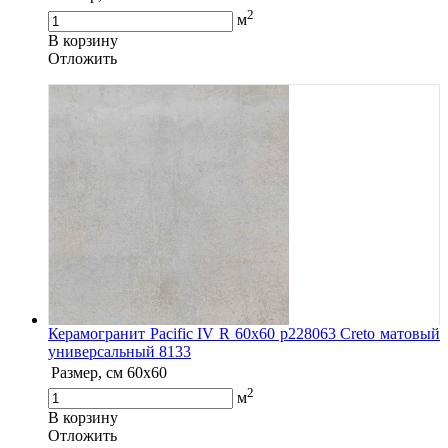
2
м
В корзину
Oтложить
Керамогранит Pacific IV R 60х60 р228063 Creto матовый
универсальный 8133
Размер, см
60x60
2
м
В корзину
Oтложить