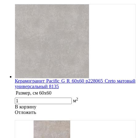
Керамогранит Pacific G R 60х60 р228065 Creto матовый
универсальный 8135
Размер, см
60x60
2
м
В корзину
Oтложить