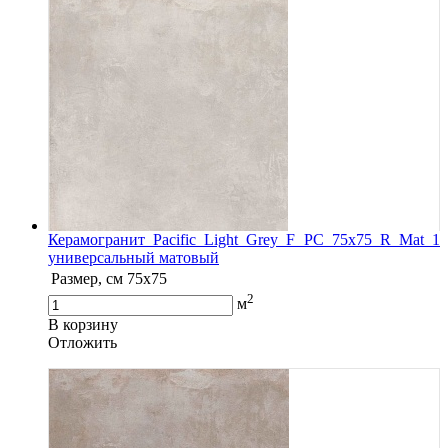
Керамогранит Pacific Light Grey F PC 75х75 R Mat 1
универсальный матовый
Размер, см
75x75
2
м
В корзину
Oтложить