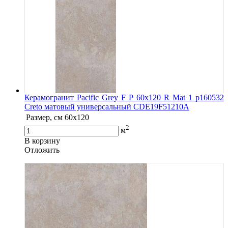
Керамогранит Pacific Grey F P 60x120 R Mat 1 р160532
Creto матовый универсальный СDE19F51210A
Размер, см
60x120
2
м
В корзину
Oтложить