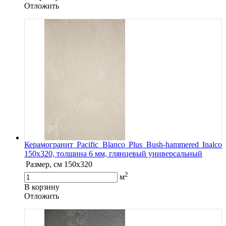
Oтложить
Керамогранит Pacific Blanco Plus Bush-hammered Inalco
150x320, толщина 6 мм, глянцевый универсальный
Размер, см
150x320
2
м
В корзину
Oтложить