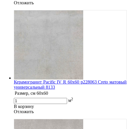
Oтложить
Керамогранит Pacific IV R 60х60 р228063 Creto матовый
универсальный 8133
Размер, см
60x60
2
м
В корзину
Oтложить