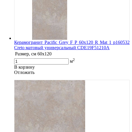
Керамогранит Pacific Grey F P 60x120 R Mat 1 р160532
Creto матовый универсальный СDE19F51210A
Размер, см
60x120
2
м
В корзину
Oтложить