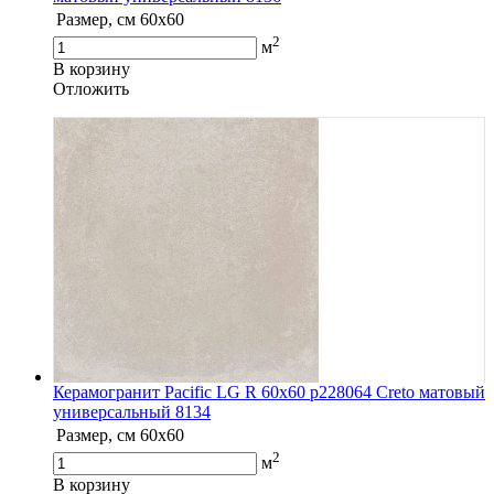
Размер, см
60x60
2
м
В корзину
Oтложить
Керамогранит Pacific LG R 60х60 р228064 Creto матовый
универсальный 8134
Размер, см
60x60
2
м
В корзину