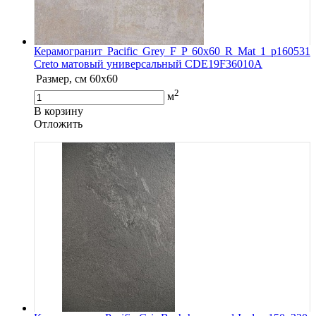
Керамогранит Pacific Grey F P 60x60 R Mat 1 р160531
Creto матовый универсальный СDE19F36010A
Размер, см
60x60
2
м
В корзину
Oтложить