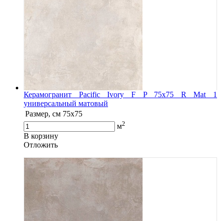
Керамогранит Pacific Ivory F P 75х75 R Mat 1
универсальный матовый
Размер, см
75x75
2
м
В корзину
Oтложить