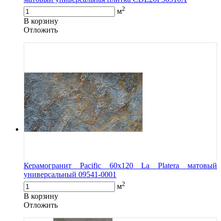
2
м
В корзину
Oтложить
Керамогранит Pacific 60x120 La Platera матовый
универсальный 09541-0001
2
м
В корзину
Oтложить