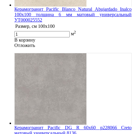
Керамогранит Pacific Blanco Natural Abujardado Inalco
100x100 толшина 6 мм матовый универсальный
УТ000025552
Размер, см
100x100
2
м
В корзину
Oтложить
Керамогранит Pacific DG R 60х60 р228066 Creto
матовый универсальный 8136