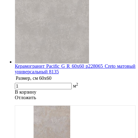
Керамогранит Pacific G R 60х60 р228065 Creto матовый
универсальный 8135
Размер, см
60x60
2
м
В корзину
Oтложить