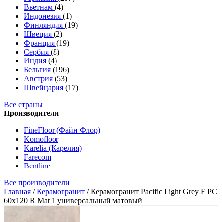
Вьетнам
(4)
Индонезия
(1)
Финляндия
(19)
Швеция
(2)
Франция
(19)
Сербия
(8)
Индия
(4)
Бельгия
(196)
Австрия
(53)
Швейцария
(17)
Все страны
Производители
FineFloor (Файн Флор)
Komofloor
Karelia (Карелия)
Farecom
Bentline
Все производители
Главная
/
Керамогранит
/
Керамогранит Pacific Light Grey F PC
60x120 R Mat 1 универсальный матовый