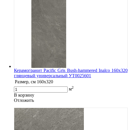
Керамогранит Pacific Gris Bush-hammered Inalco 160x320
глянцевый универсальный УТ0025601
Размер, см
160x320
2
м
В корзину
Oтложить