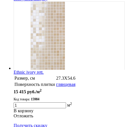
Ethnic ivory rett.
Размер, см
27.3X54.6
Поверхность плитки
глянцевая
2
15 415
руб./м
Код товара:
15984
2
м
В корзину
Oтложить
Получить скидку