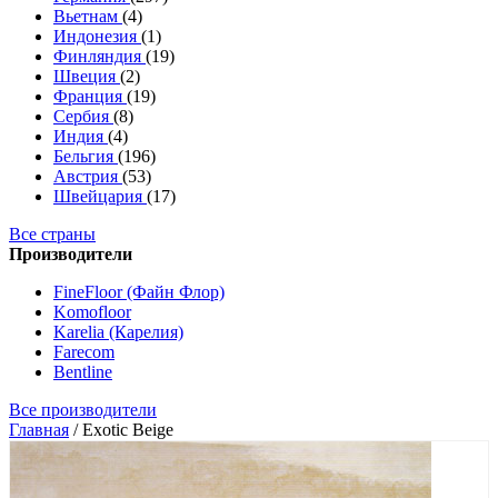
Вьетнам
(4)
Индонезия
(1)
Финляндия
(19)
Швеция
(2)
Франция
(19)
Сербия
(8)
Индия
(4)
Бельгия
(196)
Австрия
(53)
Швейцария
(17)
Все страны
Производители
FineFloor (Файн Флор)
Komofloor
Karelia (Карелия)
Farecom
Bentline
Все производители
Главная
/
Exotic Beige