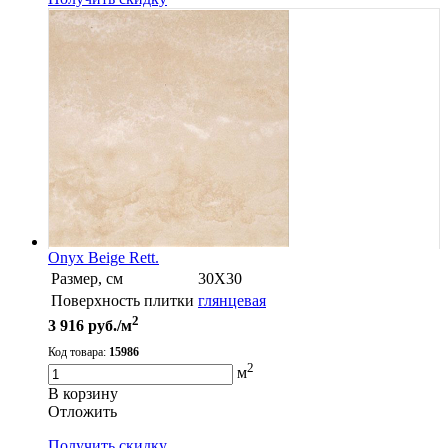
Onyx Beige Rett.
Размер, см
30X30
Поверхность плитки
глянцевая
2
3 916
руб./м
Код товара:
15986
2
м
В корзину
Oтложить
Получить скидку