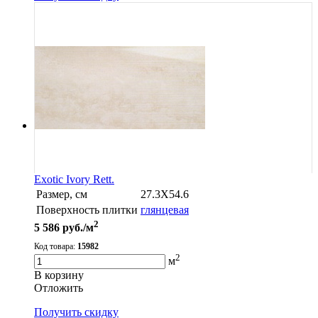
Exotic Ivory Rett.
Размер, см
27.3X54.6
Поверхность плитки
глянцевая
2
5 586
руб./м
Код товара:
15982
2
м
В корзину
Oтложить
Получить скидку