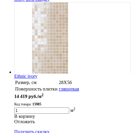
Ethnic ivory
Размер, см
28X56
Поверхность плитки
глянцевая
2
14 419
руб./м
Код товара:
15985
2
м
В корзину
Oтложить
Получить скидку