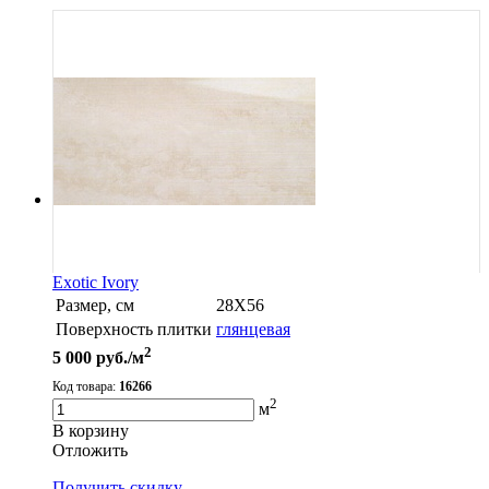
Exotic Ivory
Размер, см
28X56
Поверхность плитки
глянцевая
2
5 000
руб./м
Код товара:
16266
2
м
В корзину
Oтложить
Получить скидку