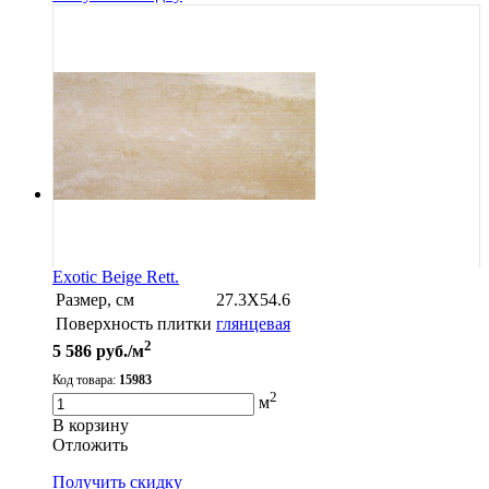
Exotic Beige Rett.
Размер, см
27.3X54.6
Поверхность плитки
глянцевая
2
5 586
руб./м
Код товара:
15983
2
м
В корзину
Oтложить
Получить скидку