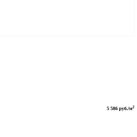
2
5 586
руб./м