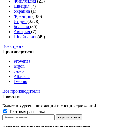
Финляндия
(21)
Швеция
(7)
Украина
(1)
Франция
(100)
Индия
(2278)
Бельгия
(35)
Австрия
(7)
Швейцария
(49)
Все страны
Производители
Provenza
Ergon
Goetan
AltaСera
Dvomo
Все производители
Новости
Будьте в курсе
наших акций и спецпредложений
Тестовая рассылка