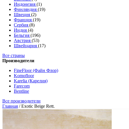
Индонезия
(1)
Финляндия
(19)
Швеция
(2)
Франция
(19)
Сербия
(8)
Индия
(4)
Бельгия
(196)
Австрия
(53)
Швейцария
(17)
Все страны
Производители
FineFloor (Файн Флор)
Komofloor
Karelia (Карелия)
Farecom
Bentline
Все производители
Главная
/
Exotic Beige Rett.