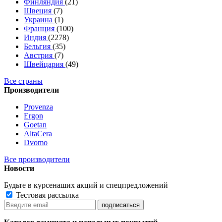
Финляндия
(21)
Швеция
(7)
Украина
(1)
Франция
(100)
Индия
(2278)
Бельгия
(35)
Австрия
(7)
Швейцария
(49)
Все страны
Производители
Provenza
Ergon
Goetan
AltaСera
Dvomo
Все производители
Новости
Будьте в курсе
наших акций и спецпредложений
Тестовая рассылка