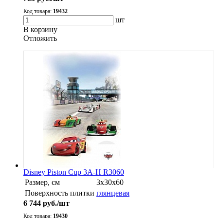
Код товара:
19432
шт
В корзину
Oтложить
Disney Piston Cup 3A-H R3060
Размер, см
3x30x60
Поверхность плитки
глянцевая
6 744
руб./шт
Код товара:
19430