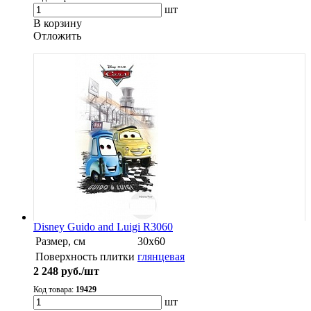
шт
В корзину
Oтложить
Disney Guido and Luigi R3060
Размер, см
30х60
Поверхность плитки
глянцевая
2 248
руб./шт
Код товара:
19429
шт