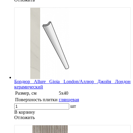
Бордюр Allure Gioia London/Аллюр Джойя Лондон
керамический
Размер, см
5х40
Поверхность плитки
глянцевая
шт
В корзину
Oтложить