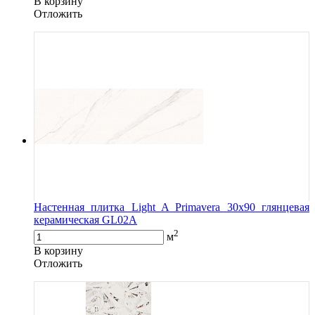
В корзину
Oтложить
Настенная плитка Light A Primavera 30x90 глянцевая
керамическая GL02A
2
м
В корзину
Oтложить