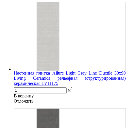
Настенная плитка Allure Light Grey Line Ductile 30x90
Living Ceramics рельефная (структурированная)
керамическая LV11175
2
м
В корзину
Oтложить