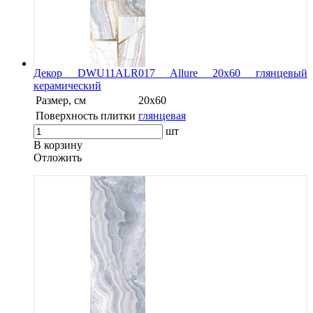
Декор DWU11ALR017 Allure 20х60 глянцевый
керамический
Размер, см
20х60
Поверхность плитки
глянцевая
шт
В корзину
Oтложить