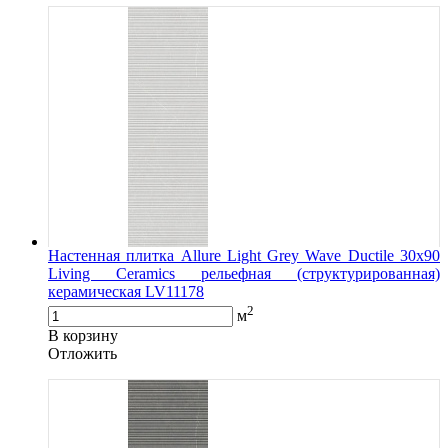
Настенная плитка Allure Light Grey Wave Ductile 30х90
Living Ceramics рельефная (структурированная)
керамическая LV11178
2
м
В корзину
Oтложить