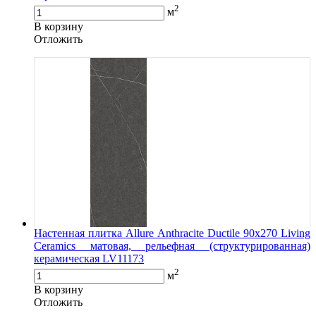
2
м
В корзину
Oтложить
Настенная плитка Allure Anthracite Ductile 90x270 Living
Ceramics матовая, рельефная (структурированная)
керамическая LV11173
2
м
В корзину
Oтложить