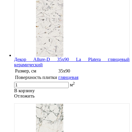
Декор Allure-D 35х90 La Platera глянцевый
керамический
Размер, см
35x90
Поверхность плитки
глянцевая
2
м
В корзину
Oтложить