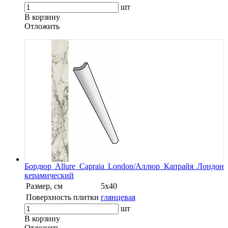
шт
В корзину
Oтложить
Бордюр Allure Capraia London/Аллюр Капрайя Лондон
керамический
Размер, см
5х40
Поверхность плитки
глянцевая
шт
В корзину
Oтложить