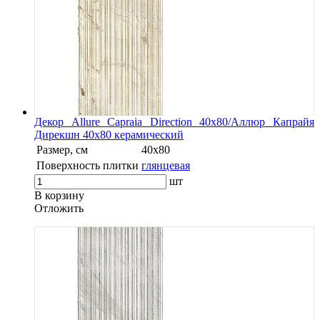
Декор Allure Capraia Direction 40x80/Аллюр Капрайя
Дирекшн 40x80 керамический
Размер, см
40x80
Поверхность плитки
глянцевая
шт
В корзину
Oтложить