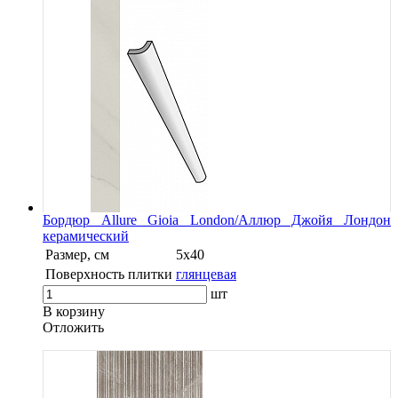
Бордюр Allure Gioia London/Аллюр Джойя Лондон
керамический
Размер, см
5х40
Поверхность плитки
глянцевая
шт
В корзину
Oтложить