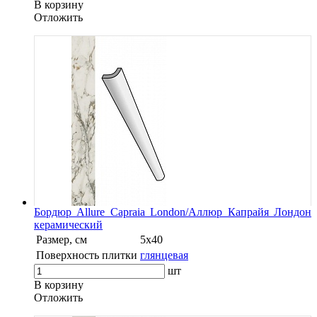
В корзину
Oтложить
Бордюр Allure Capraia London/Аллюр Капрайя Лондон
керамический
Размер, см
5х40
Поверхность плитки
глянцевая
шт
В корзину
Oтложить