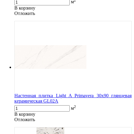
2
м
В корзину
Oтложить
Настенная плитка Light A Primavera 30x90 глянцевая
керамическая GL02A
2
м
В корзину
Oтложить