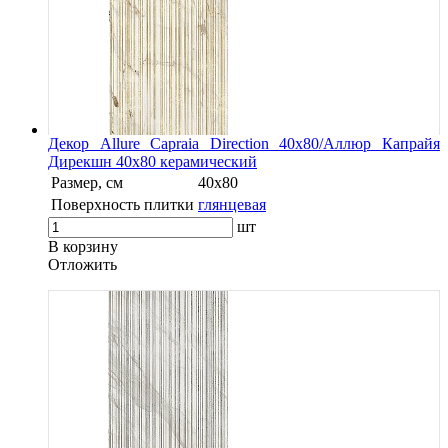
Декор Allure Capraia Direction 40x80/Аллюр Капрайя
Дирекшн 40x80 керамический
Размер, см
40x80
Поверхность плитки
глянцевая
шт
В корзину
Oтложить