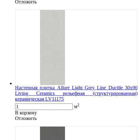
Oтложить
Настенная плитка Allure Light Grey Line Ductile 30x90
Living Ceramics рельефная (структурированная)
керамическая LV11175
2
м
В корзину
Oтложить