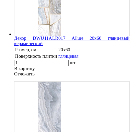
Декор DWU11ALR017 Allure 20х60 глянцевый
керамический
Размер, см
20х60
Поверхность плитки
глянцевая
шт
В корзину
Oтложить