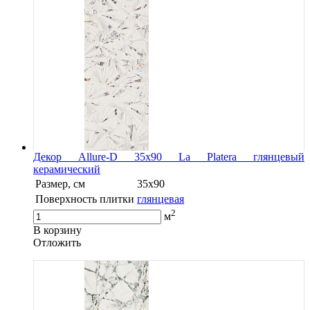
Декор Allure-D 35х90 La Platera глянцевый
керамический
Размер, см
35x90
Поверхность плитки
глянцевая
2
м
В корзину
Oтложить