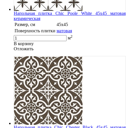
Напольная плитка Chic Poole White 45x45 матовая
керамическая
Размер, см
45x45
Поверхность плитки
матовая
2
м
В корзину
Oтложить
Напольная плитка Chic Chester Black 45x45 матовая