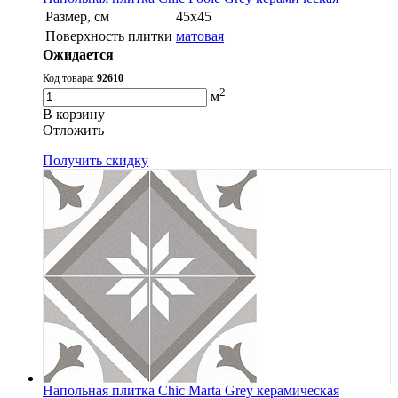
Размер, см
45x45
Поверхность плитки
матовая
Ожидается
Код товара:
92610
2
м
В корзину
Oтложить
Получить скидку
Напольная плитка Chic Marta Grey керамическая