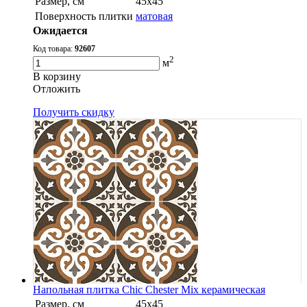
Размер, см
45x45
Поверхность плитки
матовая
Ожидается
Код товара:
92607
2
м
В корзину
Oтложить
Получить скидку
Напольная плитка Chic Chester Mix керамическая
Размер, см
45x45