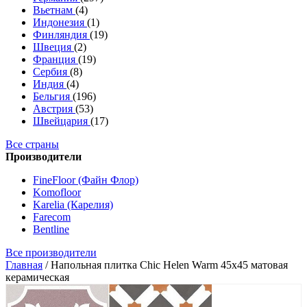
Вьетнам
(4)
Индонезия
(1)
Финляндия
(19)
Швеция
(2)
Франция
(19)
Сербия
(8)
Индия
(4)
Бельгия
(196)
Австрия
(53)
Швейцария
(17)
Все страны
Производители
FineFloor (Файн Флор)
Komofloor
Karelia (Карелия)
Farecom
Bentline
Все производители
Главная
/
Напольная плитка Chic Helen Warm 45x45 матовая
керамическая