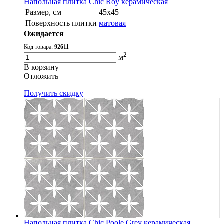
Напольная плитка Chic Roy керамическая
Размер, см
45x45
Поверхность плитки
матовая
Ожидается
Код товара:
92611
2
м
В корзину
Oтложить
Получить скидку
Напольная плитка Chic Poole Grey керамическая