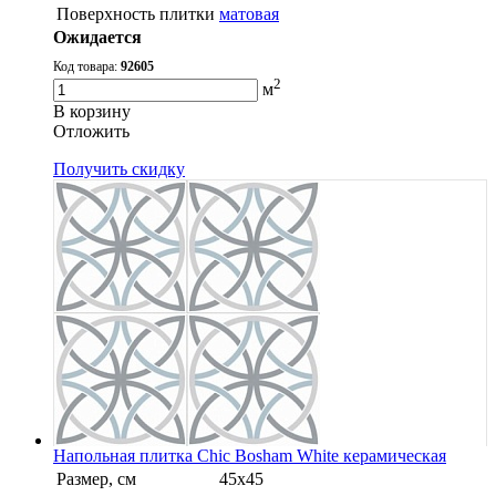
Поверхность плитки
матовая
Ожидается
Код товара:
92605
2
м
В корзину
Oтложить
Получить скидку
Напольная плитка Chic Bosham White керамическая
Размер, см
45x45