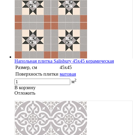
Напольная плитка Salisbury 45x45 керамическая
Размер, см
45x45
Поверхность плитки
матовая
2
м
В корзину
Oтложить