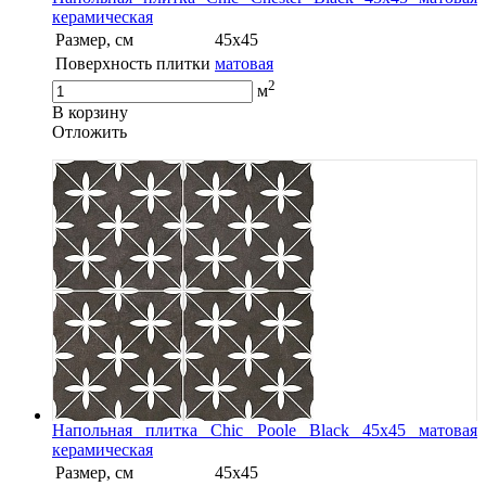
керамическая
Размер, см
45x45
Поверхность плитки
матовая
2
м
В корзину
Oтложить
Напольная плитка Chic Poole Black 45x45 матовая
керамическая
Размер, см
45x45