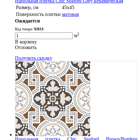
Напольная плитка Chic Seaford Grey керамическая
Размер, см
45x45
Поверхность плитки
матовая
Ожидается
Код товара:
92614
2
м
В корзину
Oтложить
Получить скидку
Напольная плитка Chic Seaford Brown/Burdeos