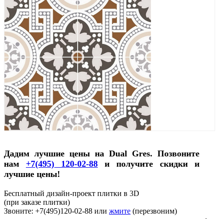
Дадим лучшие цены на Dual Gres. Позвоните
нам
+7(495) 120-02-88
и получите скидки и
лучшие цены!
Бесплатный дизайн-проект плитки в 3D
(при заказе плитки)
Звоните: +7(495)120-02-88 или
жмите
(перезвоним)