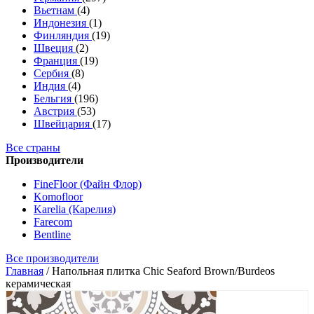
Вьетнам
(4)
Индонезия
(1)
Финляндия
(19)
Швеция
(2)
Франция
(19)
Сербия
(8)
Индия
(4)
Бельгия
(196)
Австрия
(53)
Швейцария
(17)
Все страны
Производители
FineFloor (Файн Флор)
Komofloor
Karelia (Карелия)
Farecom
Bentline
Все производители
Главная
/
Напольная плитка Chic Seaford Brown/Burdeos
керамическая