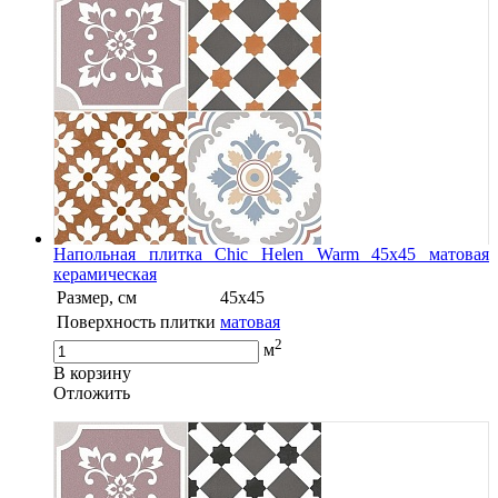
Напольная плитка Chic Helen Warm 45x45 матовая
керамическая
Размер, см
45x45
Поверхность плитки
матовая
2
м
В корзину
Oтложить