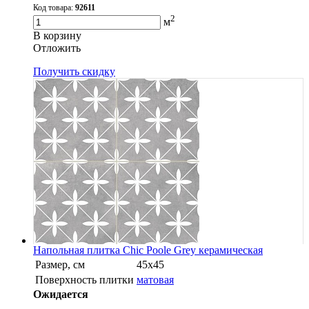
Код товара:
92611
2
м
В корзину
Oтложить
Получить скидку
Напольная плитка Chic Poole Grey керамическая
Размер, см
45x45
Поверхность плитки
матовая
Ожидается