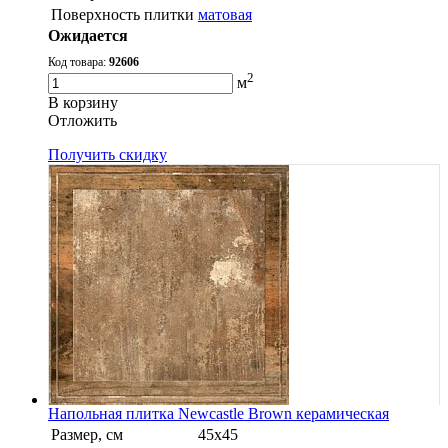
Поверхность плитки
матовая
Ожидается
Код товара:
92606
2
м
В корзину
Oтложить
Получить скидку
Напольная плитка Newcastle Brown керамическая
Размер, см
45x45