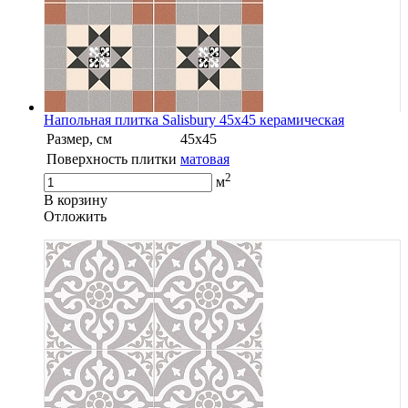
Напольная плитка Salisbury 45x45 керамическая
Размер, см
45x45
Поверхность плитки
матовая
2
м
В корзину
Oтложить