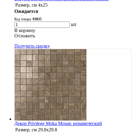
Размер, см
4x25
Ожидается
Код товара:
93835
шт
В корзину
Oтложить
Получить скидку
Декор Privilege Moka Mosaic керамический
Размер, см
29.8x29.8