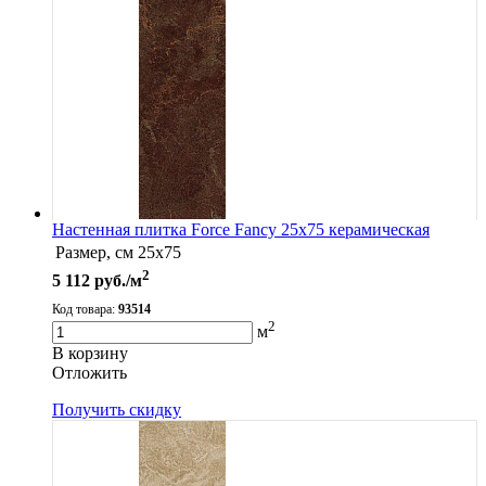
Настенная плитка Force Fancy 25x75 керамическая
Размер, см
25x75
2
5 112
руб./м
Код товара:
93514
2
м
В корзину
Oтложить
Получить скидку