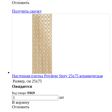
Oтложить
Получить скидку
Настенная плитка Privilege Story 25x75 керамическая
Размер, см
25x75
Ожидается
Код товара:
93829
шт
В корзину
Oтложить