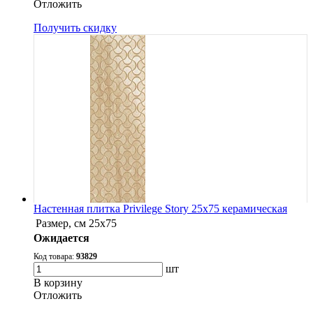
Oтложить
Получить скидку
Настенная плитка Privilege Story 25x75 керамическая
Размер, см
25x75
Ожидается
Код товара:
93829
шт
В корзину
Oтложить