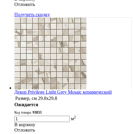
Oтложить
Получить скидку
Декор Privilege Light Grey Mosaic керамический
Размер, см
29.8x29.8
Ожидается
Код товара:
93833
2
м
В корзину
Oтложить