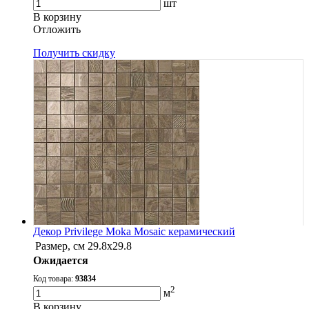
шт
В корзину
Oтложить
Получить скидку
Декор Privilege Moka Mosaic керамический
Размер, см
29.8x29.8
Ожидается
Код товара:
93834
2
м
В корзину