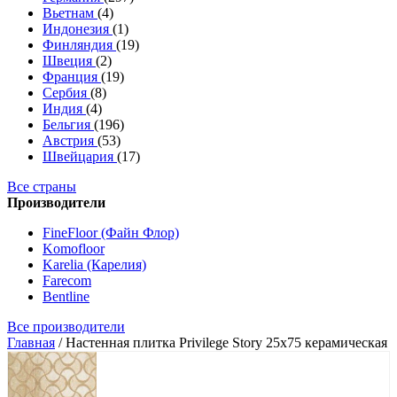
Вьетнам
(4)
Индонезия
(1)
Финляндия
(19)
Швеция
(2)
Франция
(19)
Сербия
(8)
Индия
(4)
Бельгия
(196)
Австрия
(53)
Швейцария
(17)
Все страны
Производители
FineFloor (Файн Флор)
Komofloor
Karelia (Карелия)
Farecom
Bentline
Все производители
Главная
/
Настенная плитка Privilege Story 25x75 керамическая