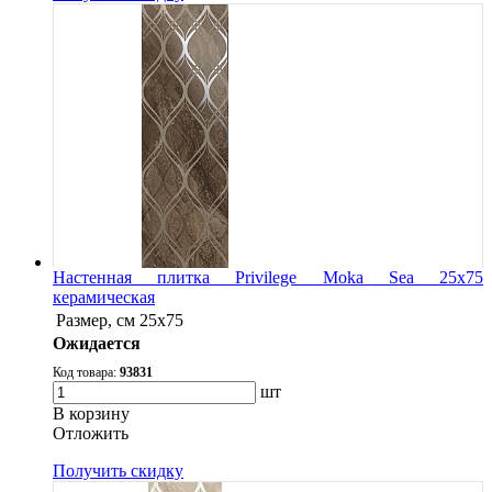
Настенная плитка Privilege Moka Sea 25x75
керамическая
Размер, см
25x75
Ожидается
Код товара:
93831
шт
В корзину
Oтложить
Получить скидку