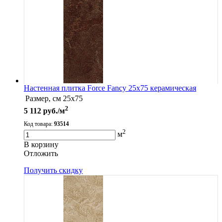
Настенная плитка Force Fancy 25x75 керамическая
Размер, см
25x75
2
5 112
руб./м
Код товара:
93514
2
м
В корзину
Oтложить
Получить скидку