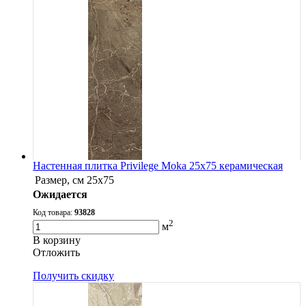
Настенная плитка Privilege Moka 25x75 керамическая
Размер, см
25x75
Ожидается
Код товара:
93828
2
м
В корзину
Oтложить
Получить скидку