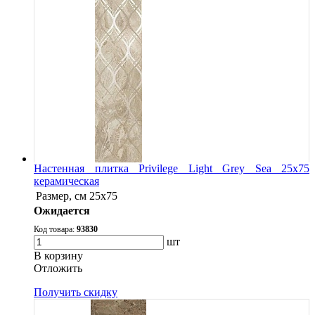
Настенная плитка Privilege Light Grey Sea 25x75
керамическая
Размер, см
25x75
Ожидается
Код товара:
93830
шт
В корзину
Oтложить
Получить скидку