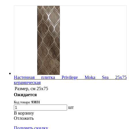
Настенная плитка Privilege Moka Sea 25x75
керамическая
Размер, см
25x75
Ожидается
Код товара:
93831
шт
В корзину
Oтложить
Получить скидку