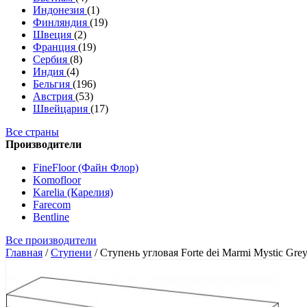
Индонезия
(1)
Финляндия
(19)
Швеция
(2)
Франция
(19)
Сербия
(8)
Индия
(4)
Бельгия
(196)
Австрия
(53)
Швейцария
(17)
Все страны
Производители
FineFloor (Файн Флор)
Komofloor
Karelia (Карелия)
Farecom
Bentline
Все производители
Главная
/
Ступени
/
Ступень угловая Forte dei Marmi Mystic Gr