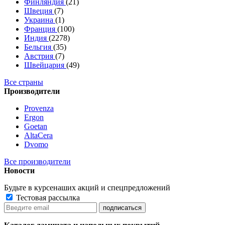
Финляндия
(21)
Швеция
(7)
Украина
(1)
Франция
(100)
Индия
(2278)
Бельгия
(35)
Австрия
(7)
Швейцария
(49)
Все страны
Производители
Provenza
Ergon
Goetan
AltaСera
Dvomo
Все производители
Новости
Будьте в курсе
наших акций и спецпредложений
Тестовая рассылка