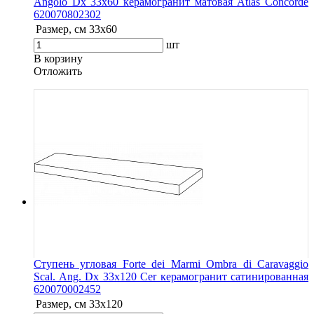
Angolo Dx 33x60 керамогранит матовая Atlas Concorde
620070802302
Размер, см
33x60
шт
В корзину
Oтложить
Ступень угловая Forte dei Marmi Ombra di Caravaggio
Scal. Ang. Dx 33x120 Cer керамогранит сатинированная
620070002452
Размер, см
33x120