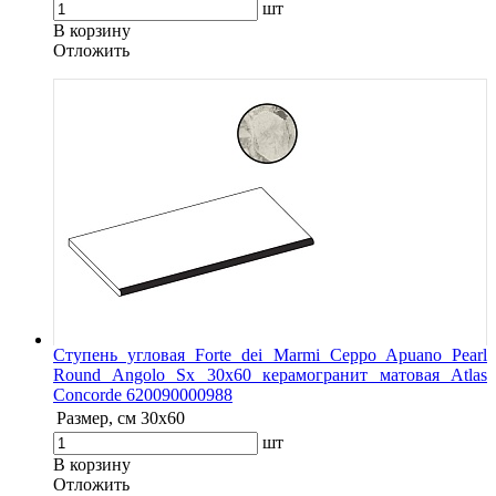
шт
В корзину
Oтложить
Ступень угловая Forte dei Marmi Ceppo Apuano Pearl
Round Angolo Sx 30x60 керамогранит матовая Atlas
Concorde 620090000988
Размер, см
30x60
шт
В корзину
Oтложить