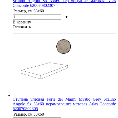
Scalino Angolo Sx 33x60 керамогранит матовая Atlas
Concorde 620070802307
Размер, см
33x60
шт
В корзину
Oтложить
Ступень угловая Forte dei Marmi Mystic Grey Scalino
Angolo Sx 33x60 керамогранит матовая Atlas Concorde
620070802305
Размер, см
33x60