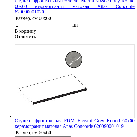
Ступень фронтальная Forte dei Marmi Mystic Grey Round
60x60 керамогранит матовая Atlas Concorde
620090001020
Размер, см
60x60
шт
В корзину
Oтложить
Ступень фронтальная FDM Elegant Grey Round 60х60
керамогранит матовая Atlas Concorde 620090001019
Размер, см
60x60