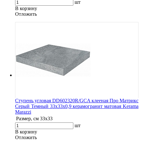
шт
В корзину
Oтложить
Ступень угловая DD602320R/GCA клееная Про Матрикс
Серый Темный 33x33x0,9 керамогранит матовая Kerama
Marazzi
Размер, см
33х33
шт
В корзину
Oтложить